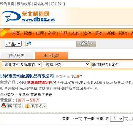
设为首页
|
添加收藏
|
网站地图
|
联系我们
首页
|
招商
|
代理
|
企业
|
产品
|
求购
|
软件
|
展会
|
新闻
|
招聘
|
产品列表
企业列表
邯郸市安旬金属制品有限公司
18
免费会员
第
年
主营产品：
钢材
,
轨道联结固定件
,
紧固件
,
工矿配件
,
电力金具
,
机械设备
,
压轨器
,
U型卡
板
,
鱼尾螺栓
,
液压起轨机
,
道岔
,
轨距拉杆
,
铁路扳道器
,
液压挤孔机
企业类型： 制造业 贸易商 零售商
营业额：
1百万 -- 5百万
首页 上一页 下一页 末页 第
页，共