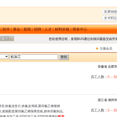
|
软件
|
展会
|
新闻
|
招聘
|
人才
|
材料价格
|
商务中心
您在使用过程，发现BUG通过在线问题提交由开
注册会员
安徽省 合肥
员工人数：
5 -- 5
浙江省 湖州
年
烯管
,
铁氟龙垫片
,
铁氟龙薄膜
,
聚四氟乙烯楼梯
员工人数：
5 -- 5
夹
,
船舶配套聚四氟乙烯隔离垫板
,
膨体四氟制品
,
铁氟龙加工件
,
PTFE加工件
,
PTFE防腐密封
机加