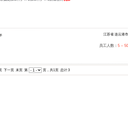
江苏省 连云港
年
员工人数：
5 -- 5
页 下一页 末页 第
页，共1页 总计:3