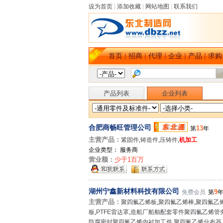
设为首页
|
添加收藏
|
网站地图
|
联系我们
首页
|
招商
|
代理
|
企业
|
产品
|
求购
产品列表
企业列表
合肥商畅旺管理公司
13
第
年
主营产品：
紧固件
,
铸造件
,
压铸件
,
机加工
企业类型： 服务商
营业额：
少于1百万
湖州宁鑫新材料科技有限公司
9
免费会员
第
主营产品：
聚四氟乙烯板
,
聚四氟乙烯棒
,
聚四氟乙
板
,
PTFE雷达罩
,
造船厂船舶配套零件聚四氟乙烯管
防腐密封聚四氟乙烯内衬加工件
,
聚四氟乙烯分布器
,