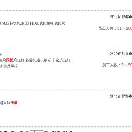
河北省 邯郸
岔
,
液压起轨机
,
液压打孔机
,
轨距拉杆
,
轨距尺
员工人数：
51 -- 20
河北省 邢台
年
钢梁
压板
,
弯道机
,
起道机
,
道夹板
,
矿车轮
,
方道钉
,
员工人数：
5 -- 5
板
,
鱼尾螺栓
河北省 邯郸
起重轨
压板