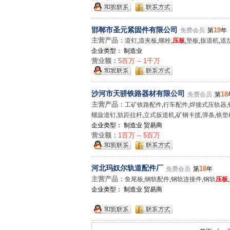
邯郸市圣元紧固件有限公司
19
免费会员
第
年
主营产品：
道钉
,
道夹板
,
螺栓
,
压板
,
垫板
,
扳道机
,
道
企业类型： 制造业
营业额：
5百万 -- 1千万
沙河市天骄铁路器材有限公司
18
免费会员
第
主营产品：
工矿铁路配件
,
行车配件
,
焊接式压轨器
,
螺旋道钉
,
轨距拉杆
,
立式扳道机
,
矿钢卡揽
,
弹条
,
铁垫
企业类型： 制造业 贸易商
营业额：
1百万 -- 5百万
河北玛奴尔轨道配件厂
18
免费会员
第
年
主营产品：
鱼尾板
,
钢轨配件
,
钢轨连接件
,
钢轨
压板
,
企业类型： 制造业 贸易商