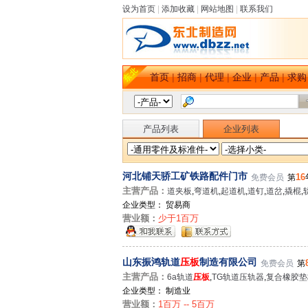
设为首页
|
添加收藏
|
网站地图
|
联系我们
首页
|
招商
|
代理
|
企业
|
产品
|
求购
产品列表
企业列表
河北铺天骄工矿铁路配件门市
16
免费会员
第
主营产品：
道夹板
,
弯道机
,
起道机
,
道钉
,
道岔
,
撬棍
,
企业类型： 贸易商
营业额：
少于1百万
山东振鸿轨道
压板
制造有限公司
免费会员
第
主营产品：
6a轨道
压板
,
TG轨道压轨器
,
复合橡胶垫
企业类型： 制造业
营业额：
1百万 -- 5百万