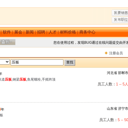
|
软件
|
展会
|
新闻
|
招聘
|
人才
|
材料价格
|
商务中心
您在使用过程，发现BUG通过在线问题提交由开
注册会员
河北省 邯郸
年
轨道
压板
,
钢梁
压板
,
鱼尾螺栓
,
手摇跨顶
员工人数：
1 -- 5
山东省 济宁
8
年
板
员工人数：
5 -- 5