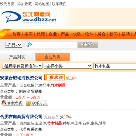
设为首页
|
添加收藏
|
网站地图
|
联系我们
首页
|
招商
|
代理
|
企业
|
产品
|
求购
|
软件
|
展会
|
新闻
|
招聘
|
产品列表
企业列表
安徽合肥瑞海投资公司
16
第
年
主营产品：
五金机械
,
汽摩配件
,
竹木制品
企业类型： 制造业 贸易商
营业额：
1百万 -- 5百万
合肥吉庭商贸有限公司
17
免费会员
第
年
主营产品：
纺织服装
,
五金件
,
竹木制品
,
衬衫
,
冲压件
,
石材
,
童装
,
轴承
企业类型： 代理商 采购商
营业额：
少于1百万