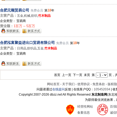
合肥元顺贸易公司
18
免费会员
第
年
主营产品：
五金
,
机械
,
纺织
,
竹木制品
企业类型： 贸易商
营业额：
1百万 -- 5百万
合肥泓富聚益进出口贸易有限公司
18
免费会员
第
年
主营产品：
日用品
,
纺织品
,
五金
,
竹木制品
企业类型： 贸易商
首页 上一页 下一页 末页 第
页，共
网站首页
-
关于我们
-
使用协议
-
免责条款
-
版权隐
问题请通过
在线提问
反馈 | 在线客户QQ：
105452034
| 
Copyright 2007-
2026 dbzz.net All Rights Reserved
东北制造网
(东北
为获得最佳浏览效果，建议
经营性网站
百强
备案信息
诚信