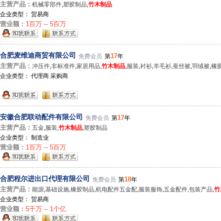
主营产品：
机械零部件
,
塑胶制品
,
竹木制品
企业类型： 贸易商
营业额：
1百万 -- 5百万
合肥麦维迪商贸有限公司
17
免费会员
第
年
主营产品：
冲压件
,
非标准件
,
家居用品
,
竹木制品
,
服装
,
衬衫
,
羊毛衫
,
蚕丝被
,
羽绒被
,
橡
企业类型： 代理商 采购商
安徽合肥联动配件有限公司
17
免费会员
第
年
主营产品：
五金
,
服装
,
竹木制品
,
塑胶制品
企业类型： 制造业
营业额：
1百万 -- 5百万
合肥程尔进出口代理有限公司
18
免费会员
第
年
主营产品：
能源
,
基础设施
,
橡胶制品
,
机电配件五金配
,
服装服饰
,
五金配件
,
包装产品
,
竹
企业类型： 贸易商
营业额：
5千万 -- 1个亿