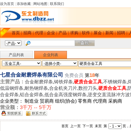
设为首页
|
添加收藏
|
网站地图
|
联系我们
首页
|
招商
|
代理
|
企业
|
产品
|
求购
|
软件
|
展会
|
新闻
|
招聘
|
产品列表
企业列表
七星合金耐磨焊条有限公司
18
免费会员
第
年
主营产品：
合金耐磨焊条
,
铸铁焊条
,
硬质合金工具
,
不锈钢焊条
,
低温钢焊条
,
耐热钢焊条
,
合金机夹刀片
,
数控刀头
,
硬质合金工具
,
合金焊条
,
铝合金焊条
,
低合金高强度钢焊条
,
逆变交直流脉冲方波
企业类型： 制造业 贸易商 组织(协会) 零售商 代理商 采购商
营业额：
3千万 -- 5千万
首页 上一页 下一页 末页 第
页，共