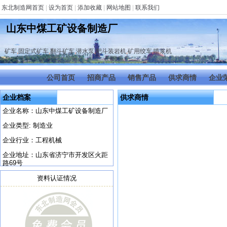
东北制造网首页
|
设为首页
|
添加收藏
|
网站地图
|
联系我们
山东中煤工矿设备制造厂
矿车
,
固定式矿车
,
翻斗矿车
,
潜水泵
,
耙斗装岩机
,
矿用绞车
,
喷浆机
公司首页
招商产品
销售产品
供求商情
企业
企业档案
供求商情
企业名称：山东中煤工矿设备制造厂
企业类型: 制造业
企业行业：工程机械
企业地址：山东省济宁市开发区火距
路69号
资料认证情况