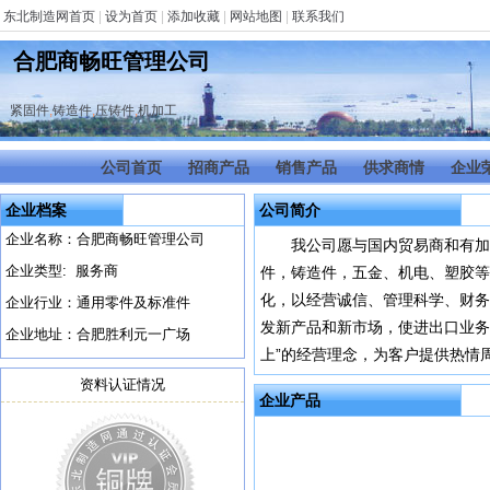
东北制造网首页
|
设为首页
|
添加收藏
|
网站地图
|
联系我们
合肥商畅旺管理公司
紧固件
,
铸造件
,
压铸件
,
机加工
公司首页
招商产品
销售产品
供求商情
企业
企业档案
公司简介
企业名称：合肥商畅旺管理公司
我公司愿与国内贸易商和有加
企业类型: 服务商
件，铸造件，五金、机电、塑胶等
化，以经营诚信、管理科学、财务
企业行业：通用零件及标准件
发新产品和新市场，使进出口业务
企业地址：合肥胜利元一广场
上”的经营理念，为客户提供热情
资料认证情况
企业产品