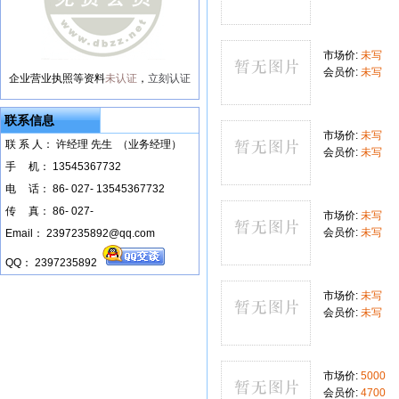
市场价:
未写
会员价:
未写
企业营业执照等资料
未认证
，
立刻认证
联系信息
市场价:
未写
联 系 人： 许经理 先生 （业务经理）
会员价:
未写
手
--
机： 13545367732
电
--
话： 86- 027- 13545367732
传
--
真： 86- 027-
市场价:
未写
会员价:
未写
Email： 2397235892@qq.com
QQ： 2397235892
市场价:
未写
会员价:
未写
市场价:
5000
会员价:
4700