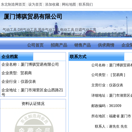
东北制造网首页
|
设为首页
|
添加收藏
|
网站地图
|
联系我们
厦门博骐贸易有限公司
气动工具
,
DR气动工具
,
黑牛气动工具
,
电动工具
,
巨霸气动工具
公司首页
招商产品
销售产品
供求商情
企业
企业档案
联系方式
企业名称：厦门博骐贸易有限公司
公司名称：
厦门博骐贸易
企业类型: 贸易商
公司类型：
[ 贸易商 ]
企业行业：仪器仪表
主营行业：
仪器仪表
企业地址：厦门市湖里区金山西路21
号
详细地址：
厦门市湖里区
资料认证情况
邮政编码：
361009
所在地区：
福建省 厦门市
联系人：
谢先生 先生