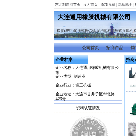
东北制造网首页
|
设为首页
|
添加收藏
|
网站地图
|
大连通用橡胶机械有限公司
橡胶(塑料)加压式捏炼机
,
发泡塑料加压式捏炼机
,
塑料密炼造粒机组
,
橡胶制片生产机组
,
树脂板材生
公司首页
招商产品
销
企业档案
招商
企业名称：大连通用橡胶机械有限公
司
企业类型: 制造业
企业行业：轻工机械
企业地址：大连市甘井子区华北路
423号
资料认证情况