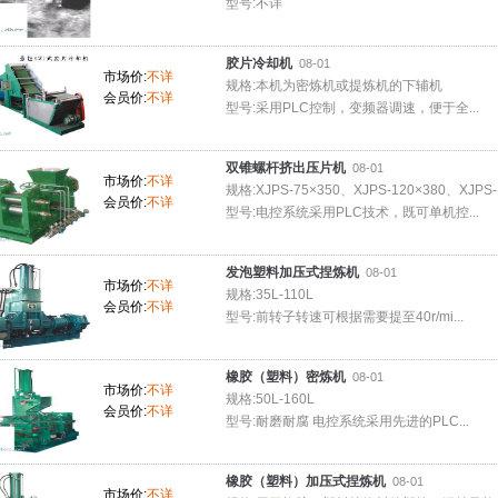
型号:不详
胶片冷却机
08-01
市场价:
不详
规格:本机为密炼机或提炼机的下辅机
会员价:
不详
型号:采用PLC控制，变频器调速，便于全...
双锥螺杆挤出压片机
08-01
市场价:
不详
规格:XJPS-75×350、XJPS-120×380、XJPS-
会员价:
不详
型号:电控系统采用PLC技术，既可单机控...
发泡塑料加压式捏炼机
08-01
市场价:
不详
规格:35L-110L
会员价:
不详
型号:前转子转速可根据需要提至40r/mi...
橡胶（塑料）密炼机
08-01
市场价:
不详
规格:50L-160L
会员价:
不详
型号:耐磨耐腐 电控系统采用先进的PLC...
橡胶（塑料）加压式捏炼机
08-01
市场价:
不详