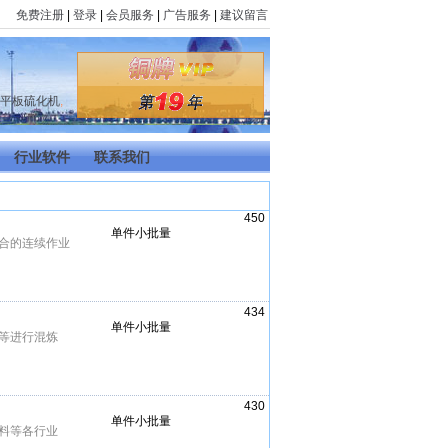
免费注册
|
登录
|
会员服务
|
广告服务
|
建议留言
平板硫化机
,
行业软件
联系我们
450
单件小批量
合的连续作业
434
单件小批量
等进行混炼
430
单件小批量
料等各行业