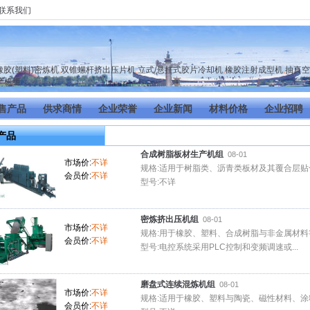
联系我们
橡胶(塑料)密炼机
,
双锥螺杆挤出压片机
,
立式/悬挂式胶片冷却机
,
橡胶注射成型机
,
抽真空
产机组
售产品
供求商情
企业荣誉
企业新闻
材料价格
企业招聘
产品
合成树脂板材生产机组
08-01
市场价:
不详
规格:适用于树脂类、沥青类板材及其覆合层贴
会员价:
不详
型号:不详
密炼挤出压机组
08-01
市场价:
不详
规格:用于橡胶、塑料、合成树脂与非金属材料
会员价:
不详
型号:电控系统采用PLC控制和变频调速或...
磨盘式连续混炼机组
08-01
市场价:
不详
规格:适用于橡胶、塑料与陶瓷、磁性材料、涂
会员价:
不详