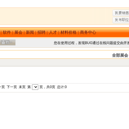
|
软件
|
展会
|
新闻
|
招聘
|
人才
|
材料价格
|
商务中心
您在使用过程，发现BUG通过在线问题提交由开
全部展会
一页 下一页 末页 第
页，共0页 总计:0