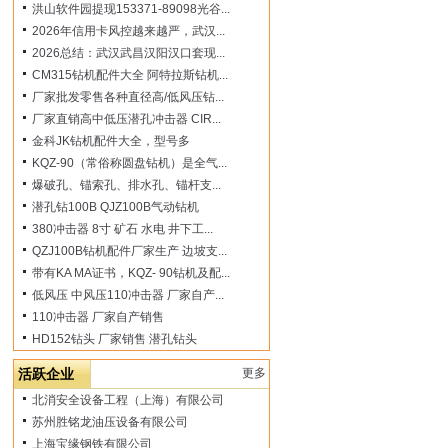
洪山软件园提现153371-89098光谷...
2026年信用卡风控越来越严，武汉...
2026总结：武汉武昌汉阳汉口套现...
CM315钻机配件大全 阿特拉斯钻机...
厂家批发零售各种直径高/低风压钻...
厂家直销高中低压潜孔冲击器 CIR...
金科JK钻机配件大全，型号多
KQZ-90（常俗称圆盘钻机）是全气...
爆破孔、锚索孔、排水孔、锚杆支...
潜孔钻100B QJZ100B气动钻机
380冲击器 8寸 矿石 水电 井下工...
QZJ100B钻机配件厂家生产 边坡支...
带有KA MA证书，KQZ- 90钻机及配...
低风压 中风压110冲击器 厂家自产...
110冲击器 厂家自产销售
HD152钻头 厂家销售 潜孔钻头
活跃企业
更多
北消安全设备工程（上海）有限公司
苏州胜铭龙油压设备有限公司
上海宝缘钢铁有限公司