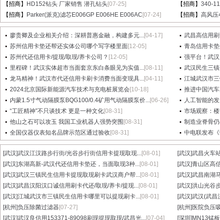
【招商】
HD152钻头 厂家销售 潜孔钻头
[07-25]
【招商】
340-
【招商】
Parker(派克)滤芯E006GP E006HE E006AC
[07-24]
【招商】
高风压
廖贵卿及企业相关介绍：深耕普惠金融，构建多元...
[04-17]
武昌高信用刷卡
苏州信用卡垫还帮还实体公司哪个写字楼里面
[12-05]
青岛信用卡垫
苏州代还信用卡/提现/取现/养卡公司？
[12-05]
强平台！武汉
里程碑！武汉实体超市当面套京东白条眼见为实值...
[08-11]
武汉民生三镇
龙马精神！武汉市代还信用卡刷卡消费当面变现具...
[04-11]
江城武汉市三
2024北京国际新能源汽车技术与充电桩展览会
[10-18]
推进中国汽车产
内蒙1.5寸气动隔膜泵BQG100/0.4矿用气动隔膜泵价...
[06-26]
人工智能的发
“工匠精神”不只谈技术 更是一种文化
[08-31]
市场观察：楼
他山之石可以攻玉 我国工业机器人强势突围
[08-31]
制造业脊骨仍
全国仪器仪表知名品牌示范区通过验收
[08-31]
中电联发布《
[武汉]
武汉江汉路步行街/光谷步行街信用卡提现取现...
[08-01]
[武汉]
武昌火车站
[武汉]
东湖高新-武汉代还信用卡垫还，当面取现3种...
[08-01]
[武汉]
青山区高信
[武汉]
武汉三镇民生信用卡提现取现刷卡武汉商户帮...
[08-01]
[武汉]
武昌南湖马
[武汉]
武昌汉阳汉口诚信用刷卡代还/取现/养卡/提现...
[08-01]
[武汉]
洪山光谷步
[武汉]
江城武汉市三镇民生信用卡哪里可以提现刷卡...
[08-01]
[武汉]
武汉(武昌
[杭州]
负压除菌过滤器
[07-27]
[杭州]
医院负压
[武汉]
武汉良信用153371-89098刷现提现取现/武昌光...
[07-04]
[深圳]
MN13锰板