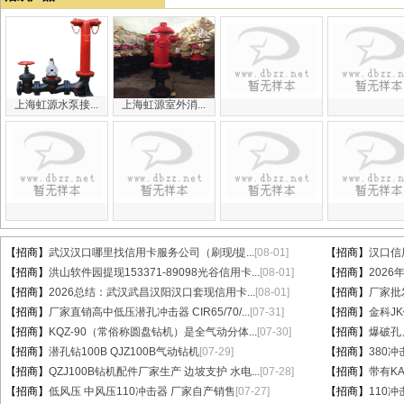
上海虹源水泵接...
上海虹源室外消...
【招商】
武汉汉口哪里找信用卡服务公司（刷现/提...
[08-01]
【招商】
汉口信
【招商】
洪山软件园提现153371-89098光谷信用卡...
[08-01]
【招商】
202
【招商】
2026总结：武汉武昌汉阳汉口套现信用卡...
[08-01]
【招商】
厂家批
【招商】
厂家直销高中低压潜孔冲击器 CIR65/70/...
[07-31]
【招商】
金科J
【招商】
KQZ-90（常俗称圆盘钻机）是全气动分体...
[07-30]
【招商】
爆破孔
【招商】
潜孔钻100B QJZ100B气动钻机
[07-29]
【招商】
380冲
【招商】
QZJ100B钻机配件厂家生产 边坡支护 水电...
[07-28]
【招商】
带有KA
【招商】
低风压 中风压110冲击器 厂家自产销售
[07-27]
【招商】
110