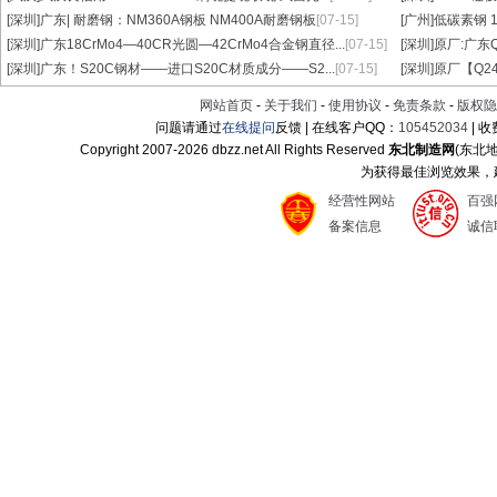
[深圳]
广东| 耐磨钢：NM360A钢板 NM400A耐磨钢板
[07-15]
[广州]
低碳素钢 1
[深圳]
广东18CrMo4—40CR光圆—42CrMo4合金钢直径...
[07-15]
[深圳]
原厂:广东Q3
[深圳]
广东！S20C钢材——进口S20C材质成分——S2...
[07-15]
[深圳]
原厂【Q24
网站首页
-
关于我们
-
使用协议
-
免责条款
-
版权隐
问题请通过
在线提问
反馈 | 在线客户QQ：
105452034
| 
Copyright 2007-
2026 dbzz.net All Rights Reserved
东北制造网
(东北
为获得最佳浏览效果，建议
经营性网站
百强
备案信息
诚信