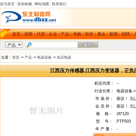
设为首页
|
添加收藏
|
网站地图
|
联系我们
首页
|
招商
|
代理
|
企业
|
产品
|
求购
|
软件
|
展会
|
新闻
|
招聘
|
位置：
首页
->
产品
->
电器设备
->
低压电器
江西压力传感器,江西压力变送器，正负
积压代理：
--
行业分类：
电器设备-
市 场 价：
面议！ 元(
会 员 价：
面议！ 元(
规
--
格：
26*120
型
--
号：
PTP503
年 产 量：
-