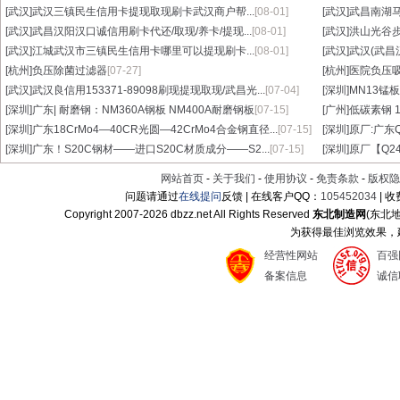
[武汉]
武汉三镇民生信用卡提现取现刷卡武汉商户帮...
[08-01]
[武汉]
武昌南湖马
[武汉]
武昌汉阳汉口诚信用刷卡代还/取现/养卡/提现...
[08-01]
[武汉]
洪山光谷步
[武汉]
江城武汉市三镇民生信用卡哪里可以提现刷卡...
[08-01]
[武汉]
武汉(武昌
[杭州]
负压除菌过滤器
[07-27]
[杭州]
医院负压
[武汉]
武汉良信用153371-89098刷现提现取现/武昌光...
[07-04]
[深圳]
MN13锰板
[深圳]
广东| 耐磨钢：NM360A钢板 NM400A耐磨钢板
[07-15]
[广州]
低碳素钢 1
[深圳]
广东18CrMo4—40CR光圆—42CrMo4合金钢直径...
[07-15]
[深圳]
原厂:广东Q3
[深圳]
广东！S20C钢材——进口S20C材质成分——S2...
[07-15]
[深圳]
原厂【Q24
网站首页
-
关于我们
-
使用协议
-
免责条款
-
版权隐
问题请通过
在线提问
反馈 | 在线客户QQ：
105452034
| 
Copyright 2007-
2026 dbzz.net All Rights Reserved
东北制造网
(东北
为获得最佳浏览效果，建议
经营性网站
百强
备案信息
诚信