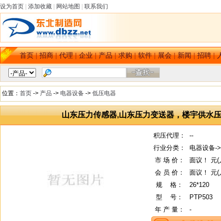
设为首页
|
添加收藏
|
网站地图
|
联系我们
首页
|
招商
|
代理
|
企业
|
产品
|
求购
|
软件
|
展会
|
新闻
|
招聘
|
位置：
首页
->
产品
->
电器设备
->
低压电器
山东压力传感器,山东压力变送器，楼宇供水压
积压代理：
--
行业分类：
电器设备-
市 场 价：
面议！ 元(
会 员 价：
面议！ 元(
规
--
格：
26*120
型
--
号：
PTP503
年 产 量：
-