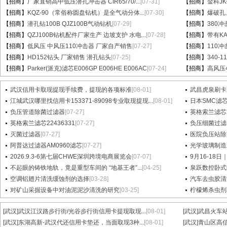
【招商】
厂家直销高中低压潜孔冲击器 CIR65/70/...
[07-31]
【招商】
金科J
【招商】
KQZ-90（常俗称圆盘钻机）是全气动分体...
[07-30]
【招商】
爆破孔
【招商】
潜孔钻100B QJZ100B气动钻机
[07-29]
【招商】
380冲
【招商】
QZJ100B钻机配件厂家生产 边坡支护 水电...
[07-28]
【招商】
带有KA
【招商】
低风压 中风压110冲击器 厂家自产销售
[07-27]
【招商】
110
【招商】
HD152钻头 厂家销售 潜孔钻头
[07-25]
【招商】
340-
【招商】
Parker(派克)滤芯E006GP E006HE E006AC
[07-24]
【招商】
高风压
武汉信用卡取现提现手续费，提现的各项标准
[08-01]
武昌虎泉刷卡
江城武汉哪里找信用卡153371-89098专业取现提现...
[08-01]
日本SMC滤芯A
负压管道除菌过滤器
[07-27]
英格索兰滤芯2
英格索兰滤芯22436331
[07-27]
负压细菌过滤
灭菌过滤器
[07-27]
医院负压站除
阿普达过滤器AM0960滤芯
[07-27]
光学玻璃制造
2026.9.3-6第七届CHWE深圳跨境电商展览会
[07-07]
9月16-18日
不起眼的铸铁地轨，竟是重型车间的 “地基王者”...
[04-25]
泉跃数控卧式
空调铝翅片清洗缓蚀剂的选择
[03-28]
汽车去虫胶清
对矿山采掘设备中对油泥泥沙清洗的研究
[03-25]
柠檬烯杀虫剂
[武汉]
武汉江汉路步行街/光谷步行街信用卡提现取现...
[08-01]
[武汉]
武昌火车站
[武汉]
东湖高新-武汉代还信用卡垫还，当面取现3种...
[08-01]
[武汉]
青山区高信