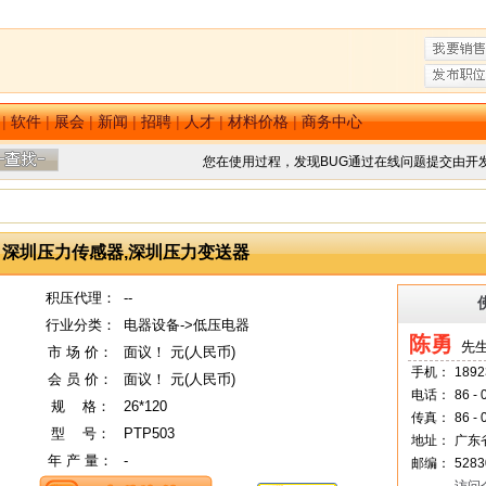
|
软件
|
展会
|
新闻
|
招聘
|
人才
|
材料价格
|
商务中心
您在使用过程，发现BUG通过在线问题提交由开
深圳压力传感器,深圳压力变送器
积压代理：
--
行业分类：
电器设备->低压电器
陈勇
先生
市 场 价：
面议！ 元(人民币)
手机：
1892
会 员 价：
面议！ 元(人民币)
电话：
86 -
规
--
格：
26*120
传真：
86 -
型
--
号：
PTP503
地址：
广东
年 产 量：
-
邮编：
5283