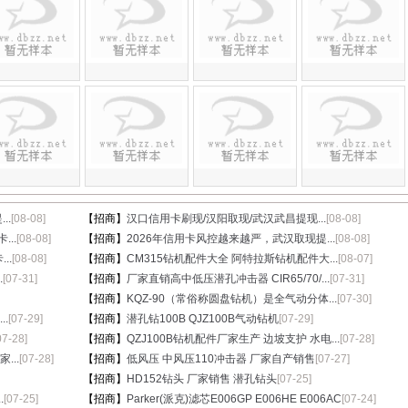
..
[08-08]
【招商】
汉口信用卡刷现/汉阳取现/武汉武昌提现...
[08-08]
...
[08-08]
【招商】
2026年信用卡风控越来越严，武汉取现提...
[08-08]
..
[08-08]
【招商】
CM315钻机配件大全 阿特拉斯钻机配件大...
[08-07]
.
[07-31]
【招商】
厂家直销高中低压潜孔冲击器 CIR65/70/...
[07-31]
【招商】
KQZ-90（常俗称圆盘钻机）是全气动分体...
[07-30]
.
[07-29]
【招商】
潜孔钻100B QJZ100B气动钻机
[07-29]
07-28]
【招商】
QZJ100B钻机配件厂家生产 边坡支护 水电...
[07-28]
...
[07-28]
【招商】
低风压 中风压110冲击器 厂家自产销售
[07-27]
【招商】
HD152钻头 厂家销售 潜孔钻头
[07-25]
.
[07-25]
【招商】
Parker(派克)滤芯E006GP E006HE E006AC
[07-24]