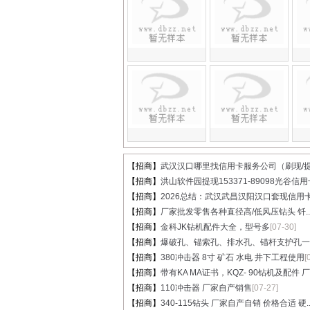
【招商】
武汉汉口哪里找信用卡服务公司（刷现/提.
【招商】
洪山软件园提现153371-89098光谷信用卡
【招商】
2026总结：武汉武昌汉阳汉口套现信用卡.
【招商】
厂家批发零售各种直径高/低风压钻头 钎..
【招商】
金科JK钻机配件大全，型号多
[07-30]
【招商】
爆破孔、锚索孔、排水孔、锚杆支护孔一..
【招商】
380冲击器 8寸 矿石 水电 井下工程使用
[
【招商】
带有KA MA证书，KQZ- 90钻机及配件 厂家
【招商】
110冲击器 厂家自产销售
[07-27]
【招商】
340-115钻头 厂家自产自销 价格合适 硬..