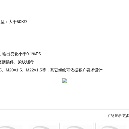
型：大于50KΩ
，输出变化小于0.1%FS
航空接插件、紧线螺母
×1.5、M20×1.5、M22×1.5等，其它螺纹可依据客户要求设计
在这显示|更