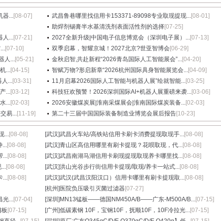
...
[08-07]
武昌鲁巷哪里找信用卡153371-89098专业取现提现...
[08-01]
助焊剂锡膏半水基清洗剂表面活性剂的选择
[07-25]
...
[07-21]
2027全新升级|中国电子信息博览会（深圳电子展）...
[07-13]
.
[07-10]
双季启幕，智耀京城！2027北京?世亚智博会
[06-29]
...
[05-21]
金秋启智,共赴新程“2026青岛国际人工智能展会”...
[04-20]
...
[04-15]
智赋万物?形启新章“2026杭州国际具身智能展览会...
[04-09]
...
[03-31]
11月启幕2026国际人工智能与机器人展”绘就智能...
[03-25]
...
[03-12]
科技狂欢预警！2026深圳国际AI+机器人展重磅来袭...
[03-06]
...
[02-03]
2026安徽煤炭展|淮南采煤展会|淮南国际煤炭装备...
[02-03]
易...
[11-19]
第二十三届中国国际装备制造业博览会展后报告
[10-23]
..
[08-08]
[武汉]
武昌火车站/高铁站信用卡刷卡消费提现取现手...
[08-08]
..
[08-08]
[武汉]
青山区高信用哪里有刷卡提现？花呗取现，代...
[08-08]
..
[08-08]
[武汉]
武昌南湖马湖信用卡刷现提现取现养卡哪里找...
[08-08]
..
[08-08]
[武汉]
洪山光谷步行街信用卡提现/取现/养卡一站式...
[08-08]
..
[08-08]
[武汉]
武汉(武昌汉阳汉口）信用卡哪里有刷卡提现取...
[08-08]
[杭州]
医院负压吸引灭菌过滤器
[07-27]
光...
[07-04]
[深圳]
MN13锰板——德国NM450A/B——广东-M500A/B...
[07-15]
钢板
[07-15]
[广州]
低碳素钢 10F，宝钢10F，抚顺10F，10F冷拉光...
[07-15]