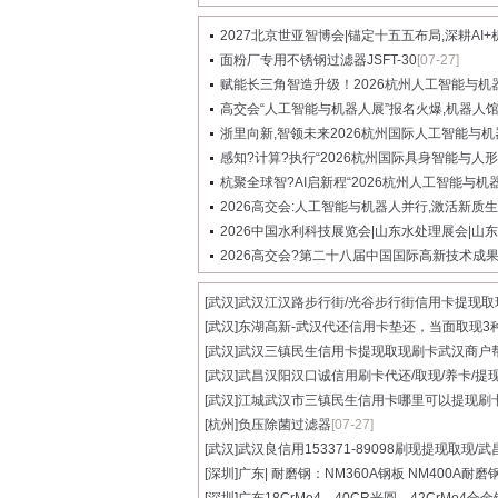
2027北京世亚智博会|锚定十五五布局,深耕AI+机器
面粉厂专用不锈钢过滤器JSFT-30
[07-27]
赋能长三角智造升级！2026杭州人工智能与机器人
高交会“人工智能与机器人展”报名火爆,机器人馆..
浙里向新,智领未来2026杭州国际人工智能与机器人
感知?计算?执行“2026杭州国际具身智能与人形机
杭聚全球智?AI启新程“2026杭州人工智能与机器人
2026高交会:人工智能与机器人并行,激活新质生产
2026中国水利科技展览会|山东水处理展会|山东水
2026高交会?第二十八届中国国际高新技术成果交
[武汉]
武汉江汉路步行街/光谷步行街信用卡提现取现.
[武汉]
东湖高新-武汉代还信用卡垫还，当面取现3种.
[武汉]
武汉三镇民生信用卡提现取现刷卡武汉商户帮.
[武汉]
武昌汉阳汉口诚信用刷卡代还/取现/养卡/提现.
[武汉]
江城武汉市三镇民生信用卡哪里可以提现刷卡.
[杭州]
负压除菌过滤器
[07-27]
[武汉]
武汉良信用153371-89098刷现提现取现/武昌
[深圳]
广东| 耐磨钢：NM360A钢板 NM400A耐磨