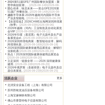
16]
2026第51届GFE广州国际餐饮加盟展：聚
势华南创富潮，..
[2026-08-14到2026-08-
16]
匠心传承，味启未来——富众GFE2026第
51届广州餐饮加..
[2026-08-14到2026-08-
16]
越南半导体展-2026年越南河内国际半导体
产业及智能电..
[2026-08-26到2026-08-28]
【欢迎莅临】2026CHWE出海网深圳跨境展
（秋季）
[2026-09-03到2026-09-06]
2026年越南（河内）工业制造及自动化展览
会VIIF
[2026-09-09到2026-09-11]
2026年印度（慕尼黑）电子元器件及生产设
备展览会el..
[2026-09-16到2026-09-18]
2026深圳跨境电商展：数智链动全球，解码
跨境增长新..
[2026-09-16到2026-09-18]
2026深圳国际健康保健用品展览会：解锁行
业新机遇
[2026-09-18到2026-09-20]
热点！2026深圳国际健康保健用品展览会
[2026-09-18到2026-09-20]
立足深圳・链接全球 ——2026 深圳健康保
健用..
[2026-09-18到2026-09-20]
2026年俄罗斯（圣彼得堡）电子元器件及仪
器仪表展览..
[2026-09-23到2026-09-25]
活跃企业
更多
北消安全设备工程（上海）有限公司
苏州胜铭龙油压设备有限公司
上海宝缘钢铁有限公司
佛山市赛普特电子仪器有限公司