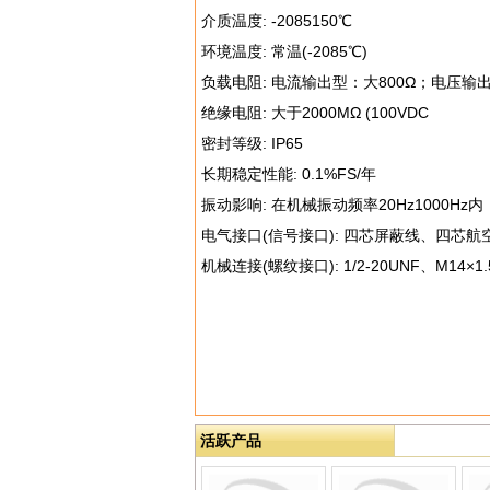
介质温度: -2085150℃
环境温度: 常温(-2085℃)
负载电阻: 电流输出型：大800Ω；电压输出
绝缘电阻: 大于2000MΩ (100VDC
密封等级: IP65
长期稳定性能: 0.1%FS/年
振动影响: 在机械振动频率20Hz1000Hz内
电气接口(信号接口): 四芯屏蔽线、四芯
机械连接(螺纹接口): 1/2-20UNF、M14
活跃产品