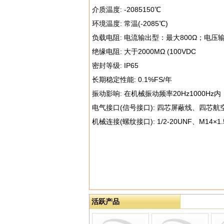
介质温度: -2085150℃
环境温度: 常温(-2085℃)
负载电阻: 电流输出型：最大800Ω；电压输
绝缘电阻: 大于2000MΩ (100VDC
密封等级: IP65
长期稳定性能: 0.1%FS/年
振动影响: 在机械振动频率20Hz1000Hz内
电气接口(信号接口): 四芯屏蔽线、四芯
机械连接(螺纹接口): 1/2-20UNF、M14
活跃产品