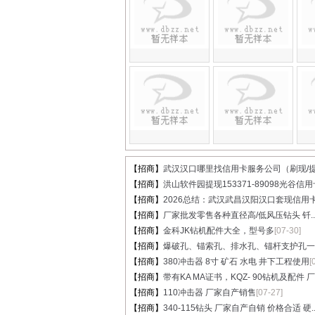
【招商】
武汉汉口哪里找信用卡服务公司（刷现/提.
【招商】
洪山软件园提现153371-89098光谷信用卡
【招商】
2026总结：武汉武昌汉阳汉口套现信用卡.
【招商】
厂家批发零售各种直径高/低风压钻头 钎..
【招商】
金科JK钻机配件大全，型号多
[07-30]
【招商】
爆破孔、锚索孔、排水孔、锚杆支护孔一..
【招商】
380冲击器 8寸 矿石 水电 井下工程使用
[
【招商】
带有KA MA证书，KQZ- 90钻机及配件 厂家
【招商】
110冲击器 厂家自产销售
[07-27]
【招商】
340-115钻头 厂家自产自销 价格合适 硬..