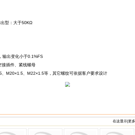
出型：大于50KΩ
，输出变化小于0.1%FS
航空接插件、紧线螺母
×1.5、M20×1.5、M22×1.5等，其它螺纹可依据客户要求设计
在这显示|更