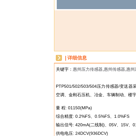
| 详细信息
关键字：
惠州压力传感器
,
惠州传感器
,
惠州
dbzz
PTP501/502/503/504压力传
空调、金刚石压机、冶金、车辆制动、楼
量 程: 01150(MPa)
综合精度: 0.2%FS、0.5%FS、1.0%FS
输出信号: 420mA(二线制)、05V、15V、0
供电电压: 24DCV(936DCV)