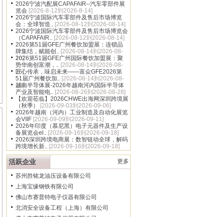
2026宁波汽配展CAPAFAIR--汽车零部件展
览会
[2026-8-12到2026-8-14]
2026宁波国际汽车零部件及售后市场博览
会：全球智造..
[2026-08-12到2026-08-14]
2026宁波国际汽车零部件及售后市场博览会
（CAPAFAIR..
[2026-08-12到2026-08-14]
2026第51届GFE广州餐饮加盟展：连锁品
牌集结，赋能创..
[2026-08-14到2026-08-
16]
2026第51届GFE广州国际餐饮加盟展：聚
势华南创富潮，..
[2026-08-14到2026-08-
16]
匠心传承，味启未来——富众GFE2026第
51届广州餐饮加..
[2026-08-14到2026-08-
16]
越南半导体展-2026年越南河内国际半导体
产业及智能电..
[2026-08-26到2026-08-28]
【欢迎莅临】2026CHWE出海网深圳跨境展
（秋季）
[2026-09-03到2026-09-06]
2026年越南（河内）工业制造及自动化展览
会VIIF
[2026-09-09到2026-09-11]
2026年印度（慕尼黑）电子元器件及生产设
备展览会el..
[2026-09-16到2026-09-18]
2026深圳跨境电商展：数智链动全球，解码
跨境增长新..
[2026-09-16到2026-09-18]
活跃企业
更多
苏州胜铭龙油压设备有限公司
上海宝缘钢铁有限公司
佛山市赛普特电子仪器有限公司
北消安全设备工程（上海）有限公司