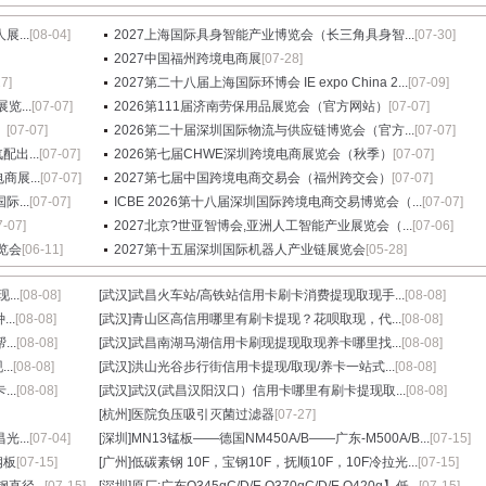
...
[08-04]
2027上海国际具身智能产业博览会（长三角具身智...
[07-30]
2027中国福州跨境电商展
[07-28]
27]
2027第二十八届上海国际环博会 IE expo China 2...
[07-09]
...
[07-07]
2026第111届济南劳保用品展览会（官方网站）
[07-07]
）
[07-07]
2026第二十届深圳国际物流与供应链博览会（官方...
[07-07]
出...
[07-07]
2026第七届CHWE深圳跨境电商展览会（秋季）
[07-07]
展...
[07-07]
2027第七届中国跨境电商交易会（福州跨交会）
[07-07]
...
[07-07]
ICBE 2026第十八届深圳国际跨境电商交易博览会（...
[07-07]
7-07]
2027北京?世亚智博会,亚洲人工智能产业展览会（...
[07-06]
览会
[06-11]
2027第十五届深圳国际机器人产业链展览会
[05-28]
..
[08-08]
[武汉]
武昌火车站/高铁站信用卡刷卡消费提现取现手...
[08-08]
..
[08-08]
[武汉]
青山区高信用哪里有刷卡提现？花呗取现，代...
[08-08]
..
[08-08]
[武汉]
武昌南湖马湖信用卡刷现提现取现养卡哪里找...
[08-08]
..
[08-08]
[武汉]
洪山光谷步行街信用卡提现/取现/养卡一站式...
[08-08]
..
[08-08]
[武汉]
武汉(武昌汉阳汉口）信用卡哪里有刷卡提现取...
[08-08]
[杭州]
医院负压吸引灭菌过滤器
[07-27]
光...
[07-04]
[深圳]
MN13锰板——德国NM450A/B——广东-M500A/B...
[07-15]
钢板
[07-15]
[广州]
低碳素钢 10F，宝钢10F，抚顺10F，10F冷拉光...
[07-15]