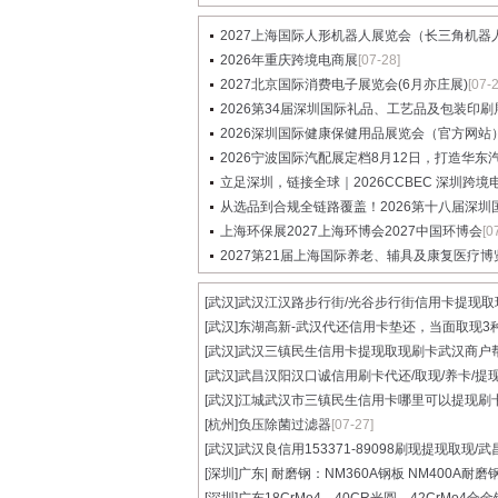
2027上海国际人形机器人展览会（长三角机器人展
2026年重庆跨境电商展
[07-28]
2027北京国际消费电子展览会(6月亦庄展)
[07-
2026第34届深圳国际礼品、工艺品及包装印刷展览
2026深圳国际健康保健用品展览会（官方网站
2026宁波国际汽配展定档8月12日，打造华东汽配
立足深圳，链接全球｜2026CCBEC 深圳跨境电商
从选品到合规全链路覆盖！2026第十八届深圳国际
上海环保展2027上海环博会2027中国环博会
[0
2027第21届上海国际养老、辅具及康复医疗博
[武汉]
武汉江汉路步行街/光谷步行街信用卡提现取现.
[武汉]
东湖高新-武汉代还信用卡垫还，当面取现3种.
[武汉]
武汉三镇民生信用卡提现取现刷卡武汉商户帮.
[武汉]
武昌汉阳汉口诚信用刷卡代还/取现/养卡/提现.
[武汉]
江城武汉市三镇民生信用卡哪里可以提现刷卡.
[杭州]
负压除菌过滤器
[07-27]
[武汉]
武汉良信用153371-89098刷现提现取现/武昌
[深圳]
广东| 耐磨钢：NM360A钢板 NM400A耐磨