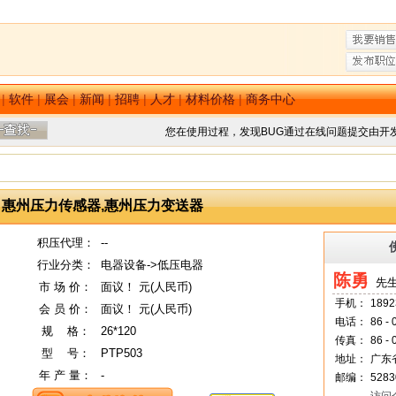
|
软件
|
展会
|
新闻
|
招聘
|
人才
|
材料价格
|
商务中心
您在使用过程，发现BUG通过在线问题提交由开
惠州压力传感器,惠州压力变送器
积压代理：
--
行业分类：
电器设备->低压电器
陈勇
先生
市 场 价：
面议！ 元(人民币)
手机：
1892
会 员 价：
面议！ 元(人民币)
电话：
86 -
规
--
格：
26*120
传真：
86 -
型
--
号：
PTP503
地址：
广东
年 产 量：
-
邮编：
5283