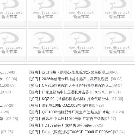
..
[08-08]
【招商】
汉口信用卡刷现/汉阳取现/武汉武昌提现...
[08-08]
...
[08-08]
【招商】
2026年信用卡风控越来越严，武汉取现提...
[08-08]
..
[08-08]
【招商】
CM315钻机配件大全 阿特拉斯钻机配件大...
[08-07]
.
[07-31]
【招商】
厂家直销高中低压潜孔冲击器 CIR65/70/...
[07-31]
【招商】
KQZ-90（常俗称圆盘钻机）是全气动分体...
[07-30]
.
[07-29]
【招商】
潜孔钻100B QJZ100B气动钻机
[07-29]
07-28]
【招商】
QZJ100B钻机配件厂家生产 边坡支护 水电...
[07-28]
...
[07-28]
【招商】
低风压 中风压110冲击器 厂家自产销售
[07-27]
【招商】
HD152钻头 厂家销售 潜孔钻头
[07-25]
.
[07-25]
【招商】
Parker(派克)滤芯E006GP E006HE E006AC
[07-24]