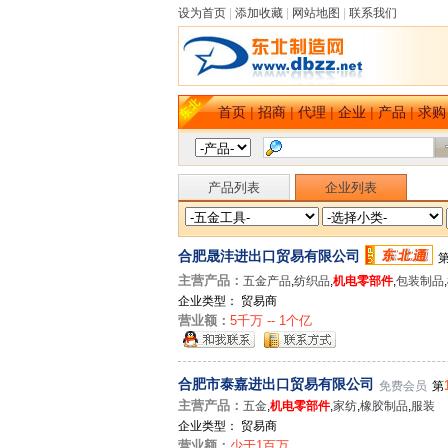
设为首页
|
添加收藏
|
网站地图
|
联系我们
首页
|
招商
|
代理
|
企业
|
产品
|
求购
产品列表
企业列表
合肥晟沣进出口贸易有限公司
主营产品：
五金产品
,
纺织品
,
机电零部件
,
包装制品
,
企业类型： 贸易商
营业额：
5千万 -- 1个亿
合肥市泰嘉进出口贸易有限公司
免费会员
第
主营产品：
五金
,
机电零部件
,
家纺
,
橡胶制品
,
服装
企业类型： 贸易商
营业额：
少于1百万