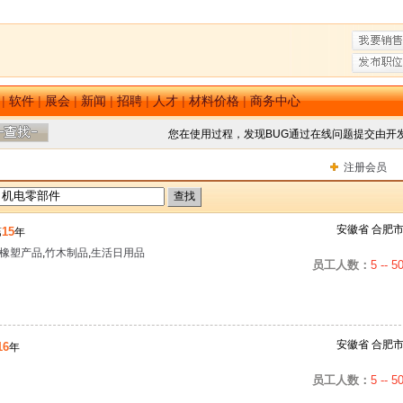
|
软件
|
展会
|
新闻
|
招聘
|
人才
|
材料价格
|
商务中心
您在使用过程，发现BUG通过在线问题提交由开
注册会员
安徽省 合肥
15
第
年
橡塑产品
,
竹木制品
,
生活日用品
员工人数：
5 -- 5
安徽省 合肥
16
年
员工人数：
5 -- 5