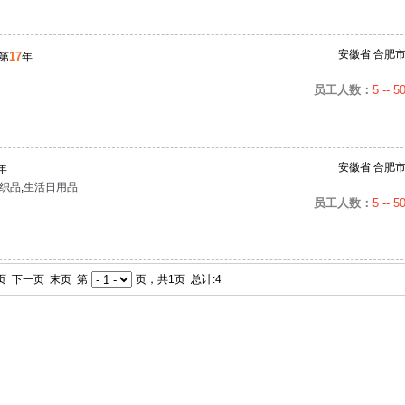
安徽省 合肥
17
第
年
员工人数：
5 -- 5
安徽省 合肥
年
织品
,
生活日用品
员工人数：
5 -- 5
页 下一页 末页 第
页，共1页 总计:4