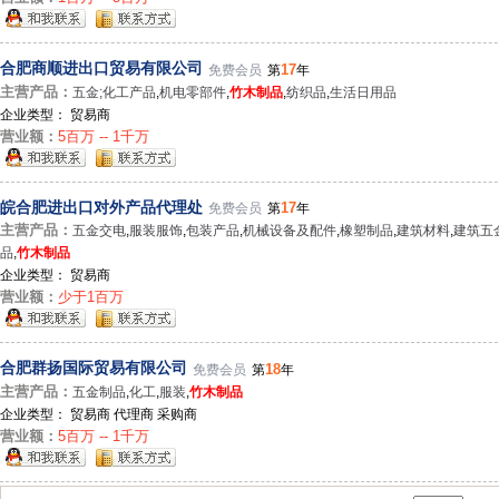
合肥商顺进出口贸易有限公司
17
免费会员
第
年
主营产品：
五金;化工产品
,
机电零部件
,
竹木制品
,
纺织品
,
生活日用品
企业类型： 贸易商
营业额：
5百万 -- 1千万
皖合肥进出口对外产品代理处
17
免费会员
第
年
主营产品：
五金交电
,
服装服饰
,
包装产品
,
机械设备及配件
,
橡塑制品
,
建筑材料
,
建筑五
品
,
竹木制品
企业类型： 贸易商
营业额：
少于1百万
合肥群扬国际贸易有限公司
18
免费会员
第
年
主营产品：
五金制品
,
化工
,
服装
,
竹木制品
企业类型： 贸易商 代理商 采购商
营业额：
5百万 -- 1千万