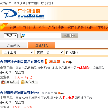
设为首页
|
添加收藏
|
网站地图
|
联系我们
首页
|
招商
|
代理
|
企业
|
产品
|
求购
|
软件
|
展会
|
新闻
|
招聘
|
产品列表
企业列表
合肥晟沣进出口贸易有限公司
15
第
年
主营产品：
五金产品
,
纺织品
,
机电零部件
,
包装制品
,
橡塑产品
,
竹木制品
,
生活日用品
企业类型： 贸易商
营业额：
5千万 -- 1个亿
合肥市麦维迪商贸有限公司
16
免费会员
第
年
主营产品：
五金
,
纺织
,
机摩配件
,
工艺品
,
塑胶制品
,
竹木制品
,
网络通信工程
企业类型： 贸易商
营业额：
1百万 -- 5百万