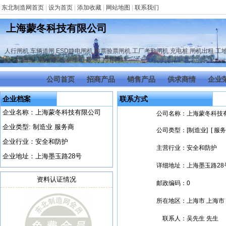
东北制造网首页
|
设为首页
|
添加收藏
|
网站地图
|
联系我们
上海蒙冬科技有限公司
人行闸机
,
车辆道闸
,
ESD静电闸机
,
检票验票闸机
,
工厂考勤闸机
,
充电桩
,
闸机出租
,
工
区人行道闸门禁
,
访客机
,
伸缩门
,
段滑门
,
升降柱
公司首页
招商产品
销售产品
供求商情
企业
企业档案
联系方式
企业名称：上海蒙冬科技有限公司
公司名称：
上海蒙冬科技
企业类型: 制造业 服务商
公司类型：
[制造业] [ 服务
企业行业：安全和防护
主营行业：
安全和防护
企业地址：上海墨玉路28号
详细地址：
上海墨玉路28
资料认证情况
邮政编码：
0
所在地区：
上海市 上海市
联系人：
吴先生 先生