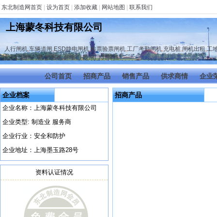
东北制造网首页
|
设为首页
|
添加收藏
|
网站地图
|
联系我们
上海蒙冬科技有限公司
人行闸机
,
车辆道闸
,
ESD静电闸机
,
检票验票闸机
,
工厂考勤闸机
,
充电桩
,
闸机出租
,
工
区人行道闸门禁
,
访客机
,
伸缩门
,
段滑门
,
升降柱
公司首页
招商产品
销售产品
供求商情
企业
企业档案
招商产品
企业名称：上海蒙冬科技有限公司
企业类型: 制造业 服务商
企业行业：安全和防护
企业地址：上海墨玉路28号
资料认证情况