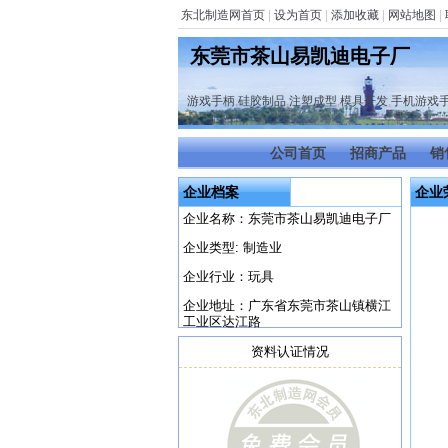
东北制造网首页
|
设为首页
|
添加收藏
|
网站地图
|
东莞市茶山易凯迪电子厂
游戏手柄
,
硅胶制品
,
注塑成型
,
模具开发
,
手机游戏
公司首页
招商产品
销
企业档案
企业
企业名称：东莞市茶山易凯迪电子厂
企业类型: 制造业
企业行业：玩具
企业地址：广东省东莞市茶山镇横江
工业区达江路
资料认证情况