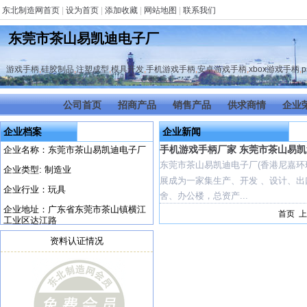
东北制造网首页
|
设为首页
|
添加收藏
|
网站地图
|
联系我们
东莞市茶山易凯迪电子厂
游戏手柄
,
硅胶制品
,
注塑成型
,
模具开发
,
手机游戏手柄
,
安卓游戏手柄
,
xbox游戏手柄
,
公司首页
招商产品
销售产品
供求商情
企业
企业档案
企业新闻
手机游戏手柄厂家 东莞市茶山易
企业名称：东莞市茶山易凯迪电子厂
东莞市茶山易凯迪电子厂(香港尼嘉环
企业类型: 制造业
展成为一家集生产、开发 、设计、出
企业行业：玩具
舍、办公楼，总资产...
企业地址：广东省东莞市茶山镇横江
首页 上
工业区达江路
资料认证情况