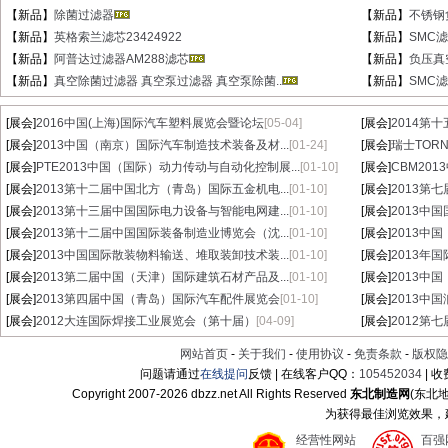
【新品】
除菌过滤器
【新品】
不锈钢
【新品】
英格索兰滤芯23424922
【新品】
SMC滤芯
【新品】
阿普达过滤器AM288滤芯
【新品】
负压真
【新品】
真空除菌过滤器 真空泵过滤器 真空泵除菌..
【新品】
SMC滤芯
[展会]
2016中国(上海)国际汽车塑料展览会暨论坛
[05-04]
[展会]
2014第
[展会]
2013中国（南京）国际汽车制造技术装备及材...
[01-24]
[展会]
瑞士TORN
[展会]
PTE2013中国（国际）动力传动与自动化控制展...
[01-10]
[展会]
CBM20
[展会]
2013第十二届中国北方（青岛）国际五金机电...
[01-10]
[展会]
2013第
[展会]
2013第十三届中国国际电力设备与智能电网建...
[01-10]
[展会]
2013中
[展会]
2013第十二届中国国际装备制造业博览会（沈...
[01-10]
[展会]
2013中
[展会]
2013中国国际散装物料输送、堆取装卸技术装...
[01-10]
[展会]
2013年
[展会]
2013第二届中国（天津）国际建筑石材产品及...
[01-10]
[展会]
2013中
[展会]
2013第四届中国（青岛）国际汽车配件展览会
[01-10]
[展会]
2013中
[展会]
2012大连国际焊接工业展览会（第十届）
[04-09]
[展会]
2012第
网站首页
-
关于我们
-
使用协议
-
免责条款
-
版权隐
问题请通过
在线提问
反馈 | 在线客户QQ：
105452034
| 
Copyright 2007-
2026 dbzz.net All Rights Reserved
东北制造网
(东北
为获得最佳浏览效果，建议
经营性网站
百强