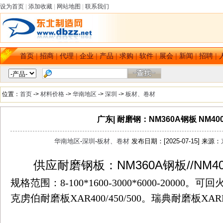
设为首页
|
添加收藏
|
网站地图
|
联系我们
首页
|
招商
|
代理
|
企业
|
产品
|
求购
|
软件
|
展会
|
新闻
|
招聘
|
位置：
首页
->
材料价格
->
华南地区
->
深圳
->
板材、卷材
广东| 耐磨钢：NM360A钢板 NM4
华南地区
-
深圳
-
板材、卷材
发布日期：[2025-07-15] 来源：
供应耐磨钢板：NM360A钢板//NM40
dbzz.net
规格范围：
8-100*1600-3000*6000-20000
。可回
克虏伯耐磨板
XAR400/450/500
。瑞典耐磨板
XARD