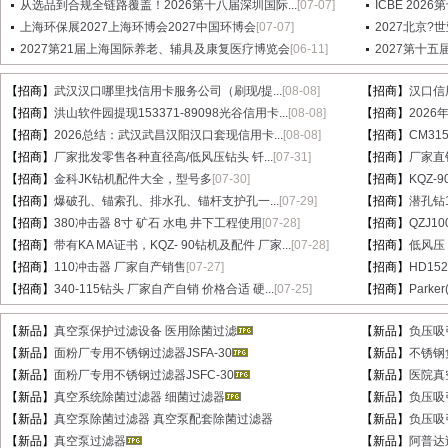
从选品到合规全链路覆盖！2026第十八届深圳国际...
[07-07]
ICBE 20
上海环保展2027上海环博会2027中国环博会
[07-07]
2027北京?
2027第21届上海国际养老、辅具及康复医疗博览会
[06-11]
2027第十
【招商】
武汉汉口哪里找信用卡服务公司（刷现/提...
[08-08]
【招商】
汉口信
【招商】
洪山软件园提现153371-89098光谷信用卡...
[08-08]
【招商】
202
【招商】
2026总结：武汉武昌汉阳汉口套现信用卡...
[08-08]
【招商】
CM31
【招商】
厂家批发零售各种直径高/低风压钻头 钎...
[07-31]
【招商】
厂家直销
【招商】
金科JK钻机配件大全，型号多
[07-30]
【招商】
KQZ-
【招商】
爆破孔、锚索孔、排水孔、锚杆支护孔一...
[07-29]
【招商】
潜孔钻1
【招商】
380冲击器 8寸 矿石 水电 井下工程使用
[07-28]
【招商】
QZJ1
【招商】
带有KA MA证书，KQZ- 90钻机及配件 厂家...
[07-28]
【招商】
低风压
【招商】
110冲击器 厂家自产销售
[07-27]
【招商】
HD15
【招商】
340-115钻头 厂家自产自销 价格合适 硬...
[07-25]
【招商】
Parke
【新品】
真空泵保护过滤设备 医用除菌过滤
【新品】
负压吸
【新品】
面粉厂专用不锈钢过滤器JSFA-30
【新品】
不锈钢
【新品】
面粉厂专用不锈钢过滤器JSFC-30
【新品】
医院真
【新品】
真空系统除菌过滤器 细菌过滤器
【新品】
负压吸
【新品】
真空泵除菌过滤器 真空泵配套除菌过滤器
【新品】
负压吸
【新品】
真空泵过滤器
【新品】
阿普达