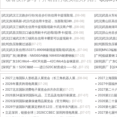
[武汉]
武汉江汉路步行街/光谷步行街信用卡提现取现...
[08-08]
[武汉]
武昌火车站
[武汉]
东湖高新-武汉代还信用卡垫还，当面取现3种...
[08-08]
[武汉]
青山区高信
[武汉]
武汉三镇民生信用卡提现取现刷卡武汉商户帮...
[08-08]
[武汉]
武昌南湖马
[武汉]
武昌汉阳汉口诚信用刷卡代还/取现/养卡/提现...
[08-08]
[武汉]
洪山光谷步
[武汉]
江城武汉市三镇民生信用卡哪里可以提现刷卡...
[08-08]
[武汉]
武汉(武昌
[杭州]
负压除菌过滤器
[07-27]
[杭州]
医院负压
[武汉]
武汉良信用153371-89098刷现提现取现/武昌光...
[07-04]
[深圳]
MN13锰板
[深圳]
广东| 耐磨钢：NM360A钢板 NM400A耐磨钢板
[07-15]
[广州]
低碳素钢 1
[深圳]
广东18CrMo4—40CR光圆—42CrMo4合金钢直径...
[07-15]
[深圳]
原厂:广东Q3
[深圳]
广东！S20C钢材——进口S20C材质成分——S2...
[07-15]
[深圳]
原厂【Q24
2027上海国际人形机器人展览会（长三角机器人展...
[08-04]
2027上海国
2026年重庆跨境电商展
[07-28]
2027中国
2027北京国际消费电子展览会(6月亦庄展)
[07-27]
2027第二十八届
2026第34届深圳国际礼品、工艺品及包装印刷展览...
[07-07]
2026第1
2026深圳国际健康保健用品展览会（官方网站）
[07-07]
2026第二十
2026宁波国际汽配展定档8月12日，打造华东汽配出...
[07-07]
2026第七
立足深圳，链接全球｜2026CCBEC 深圳跨境电商展...
[07-07]
2027第七