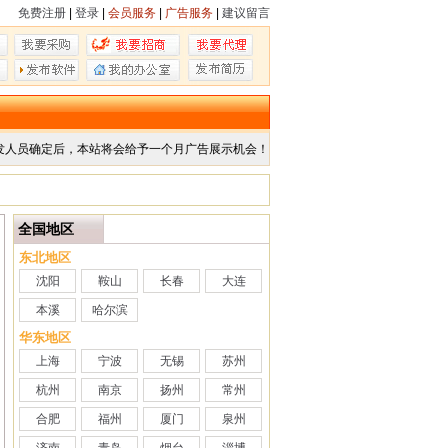
免费注册
|
登录
|
会员服务
|
广告服务
|
建议留言
发人员确定后，本站将会给予一个月广告展示机会！
全国地区
东北地区
沈阳
鞍山
长春
大连
本溪
哈尔滨
华东地区
上海
宁波
无锡
苏州
杭州
南京
扬州
常州
合肥
福州
厦门
泉州