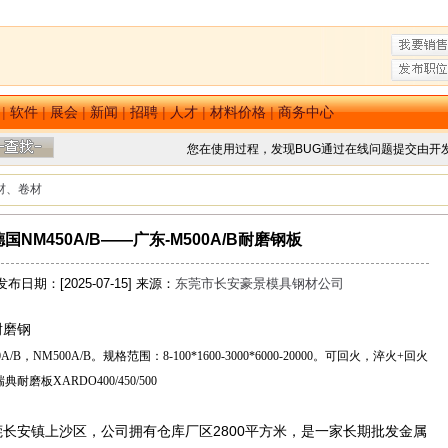
|
软件
|
展会
|
新闻
|
招聘
|
人才
|
材料价格
|
商务中心
您在使用过程，发现BUG通过在线问题提交由开
材、卷材
国NM450A/B——广东-M500A/B耐磨钢板
布日期：[2025-07-15] 来源：
东莞市长安豪景模具钢材公司
耐磨钢
A/B
，
NM500A/B
。规格范围：
8-100*1600-3000*6000-20000
。可回火，淬火
+
回火
瑞典耐磨板
XARDO400/450/500
长安镇上沙区，公司拥有仓库厂区2800平方米，是一家长期批发金属