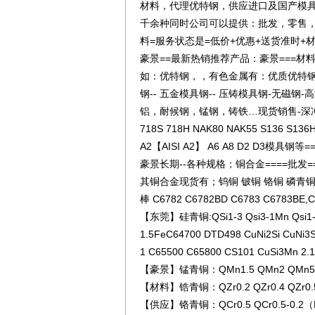
材料，代理优特钢，供应进口及国产模具
千余种同时公司可以提供：批发，零售，
料=服务状态是=低价+优惠+送货准时+
豪景==最新热销推荐产品：豪景===材料=
如：优特钢，，有色金属有：优质优特钢-
钢-- 五金模具钢-- 压铸模具钢-无磁
铝，耐候钢，锰钢，铸铁…现货销售-深冲
718S 718H NAK80 NAK55 S136 S13
A2【AISI A2】 A6 A8 D2 D3模具钢等=
豪景长期--各种规格；铜合金====批发=
其铜合金现货有；钨铜 铍铜 铬铜 磷青铜
棒 C6782 C6782BD C6783 C678
【东莞】硅青铜:QSi1-3 Qsi3-1Mn Qsi1-3Ni
1.5FeC64700 DTD498 CuNi2Si CuNi3Si
1 C65500 C65800 CS101 CuSi3Mn 2
【豪景】锰青铜：QMn1.5 QMn2 QMn5 Q
【材料】锆青铜：QZr0.2 QZr0.4 QZr0
【供应】铬青铜：QCr0.5 QCr0.5-0.2（Mg）-