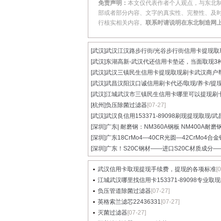
免责声明：
本文仅代表作者个人观点，与东北
部或者部分内容、文字的真实性、完整性、及
行核实相关内容。
联系时请说明在东北制造网
[武汉]
武汉江汉路步行街/光谷步行街信用卡提现取现.
[武汉]
东湖高新-武汉代还信用卡垫还，当面取现3种.
[武汉]
武汉三镇民生信用卡提现取现刷卡武汉商户帮.
[武汉]
武昌汉阳汉口诚信用刷卡代还/取现/养卡/提现.
[武汉]
江城武汉市三镇民生信用卡哪里可以提现刷卡.
[杭州]
负压除菌过滤器
[07-27]
[武汉]
武汉良信用153371-89098刷现提现取现/武昌
[深圳]
广东| 耐磨钢：NM360A钢板 NM400A耐磨
[深圳]
广东18CrMo4—40CR光圆—42CrMo4合金钢
[深圳]
广东！S20C钢材——进口S20C材质成分——S
武汉信用卡取现提现手续费，提现的各项标准
[
江城武汉哪里找信用卡153371-89098专业取现提
负压管道除菌过滤器
[07-27]
英格索兰滤芯22436331
[07-27]
灭菌过滤器
[07-27]