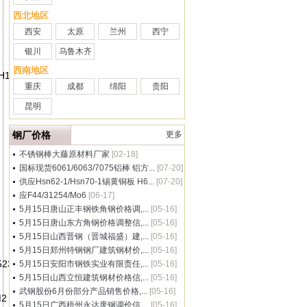
西北地区
西安
太原
兰州
西宁
银川
乌鲁木齐
西南地区
GH19 GH20 GH22 GH25 GH27 GH33 GH33A GH34 GH35
重庆
成都
绵阳
贵阳
昆明
钢厂价格
更多
不锈钢棒大藤原材料厂家
[02-18]
国标现货6061/6063/7075铝棒 铝方...
[07-20]
供应Hsn62-1/Hsn70-1锡黄铜板 H6...
[07-20]
应F44/31254/Mo6
[06-17]
5月15日唐山正丰钢铁角钢价格调,...
[05-16]
5月15日唐山东方角钢价格调整信,...
[05-16]
5月15日山西晋钢（晋城福盛）建,...
[05-16]
5月15日郑州特钢钢厂建筑钢材价,...
[05-16]
523 1.4017 1.4589 1.4526 1.4590/
5月15日安阳市钢铁实业有限责任,...
[05-16]
5月15日山西立恒建筑钢材价格信,...
[05-16]
武钢股份6月份部分产品销售价格,...
[05-16]
5M2 C50E4 C50M2 C55E4 C55M2 C60E4 C60M2 15Mn 20Mn 25Mn 
5月15日广西梧州永达废钢调价信,...
[05-16]