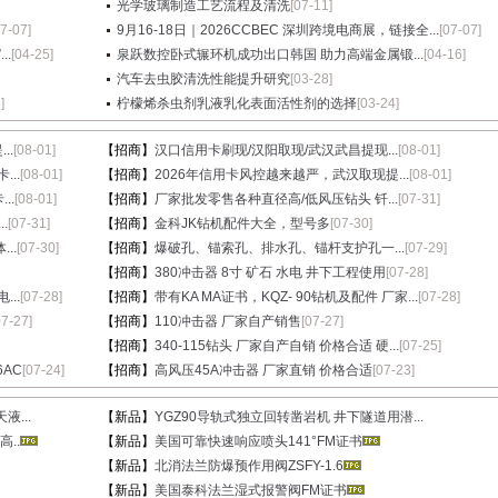
光学玻璃制造工艺流程及清洗
[07-11]
07-07]
9月16-18日｜2026CCBEC 深圳跨境电商展，链接全...
[07-07]
.
[04-25]
泉跃数控卧式辗环机成功出口韩国 助力高端金属锻...
[04-16]
汽车去虫胶清洗性能提升研究
[03-28]
]
柠檬烯杀虫剂乳液乳化表面活性剂的选择
[03-24]
..
[08-01]
【招商】
汉口信用卡刷现/汉阳取现/武汉武昌提现...
[08-01]
...
[08-01]
【招商】
2026年信用卡风控越来越严，武汉取现提...
[08-01]
..
[08-01]
【招商】
厂家批发零售各种直径高/低风压钻头 钎...
[07-31]
.
[07-31]
【招商】
金科JK钻机配件大全，型号多
[07-30]
..
[07-30]
【招商】
爆破孔、锚索孔、排水孔、锚杆支护孔一...
[07-29]
【招商】
380冲击器 8寸 矿石 水电 井下工程使用
[07-28]
..
[07-28]
【招商】
带有KA MA证书，KQZ- 90钻机及配件 厂家...
[07-28]
07-27]
【招商】
110冲击器 厂家自产销售
[07-27]
【招商】
340-115钻头 厂家自产自销 价格合适 硬...
[07-25]
6AC
[07-24]
【招商】
高风压45A冲击器 厂家直销 价格合适
[07-23]
...
【新品】
YGZ90导轨式独立回转凿岩机 井下隧道用潜...
..
【新品】
美国可靠快速响应喷头141°FM证书
【新品】
北消法兰防爆预作用阀ZSFY-1.6
【新品】
美国泰科法兰湿式报警阀FM证书