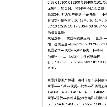
0.55 C18100 C18200 C18400 C101 Cu
无氧铜、铅黄铜、 紫铜/等-铜合金金属-===
豪景24小时为客户提供----耐热钢===
其耐热不锈钢有；1Cr12Mo 1Cr13Mo 3Cr1
3Cr13 1Cr15 1Cr17 SUS440B SUS4
高温合金钢/
欢迎选择===优质钢铁供应商===豪景--
如：硬质合金--钨钢/YG6 YG3 YG8 YG15 
豪景公司---代理----热销各类：特种钢===优质轴
高锰钢===进口及国产；弹簧钢品种
有； SK7 SK6 SK5 SK4 SK3 SK2 SK1 
MN17
豪景推荐国产和进口钢材信息：易切削钢品种有； Y
豪景===长期==现货---批发==不锈耐热
1.4003 1.4512 1.4516 1.4000 1.4002 1
豪景=现货==各种规格;冷墩钢和碳素结
S35C S40C S45C S50C S55C S58C 