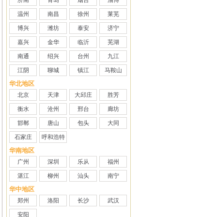
济南
青岛
烟台
淄博
温州
南昌
徐州
莱芜
博兴
潍坊
泰安
济宁
嘉兴
金华
临沂
芜湖
南通
绍兴
台州
九江
江阴
聊城
镇江
马鞍山
华北地区
北京
天津
大邱庄
胜芳
衡水
沧州
邢台
廊坊
邯郸
唐山
包头
大同
石家庄
呼和浩特
华南地区
广州
深圳
乐从
福州
湛江
柳州
汕头
南宁
华中地区
郑州
洛阳
长沙
武汉
安阳