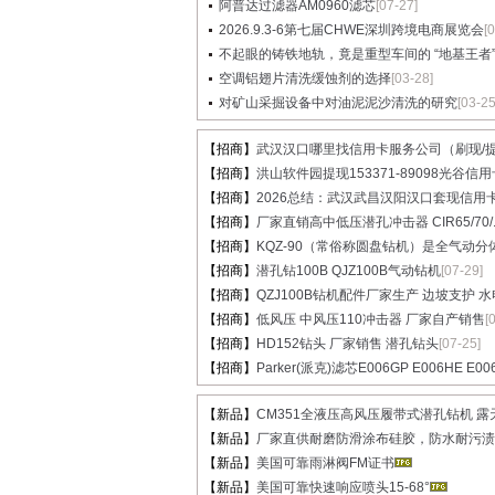
阿普达过滤器AM0960滤芯
[07-27]
2026.9.3-6第七届CHWE深圳跨境电商展览会
[
不起眼的铸铁地轨，竟是重型车间的 “地基王者”..
空调铝翅片清洗缓蚀剂的选择
[03-28]
对矿山采掘设备中对油泥泥沙清洗的研究
[03-25
【招商】
武汉汉口哪里找信用卡服务公司（刷现/提.
【招商】
洪山软件园提现153371-89098光谷信用卡
【招商】
2026总结：武汉武昌汉阳汉口套现信用卡.
【招商】
厂家直销高中低压潜孔冲击器 CIR65/70/..
【招商】
KQZ-90（常俗称圆盘钻机）是全气动分体.
【招商】
潜孔钻100B QJZ100B气动钻机
[07-29]
【招商】
QZJ100B钻机配件厂家生产 边坡支护 水电.
【招商】
低风压 中风压110冲击器 厂家自产销售
[
【招商】
HD152钻头 厂家销售 潜孔钻头
[07-25]
【招商】
Parker(派克)滤芯E006GP E006HE E00
【新品】
CM351全液压高风压履带式潜孔钻机 露天液
【新品】
厂家直供耐磨防滑涂布硅胶，防水耐污渍高
【新品】
美国可靠雨淋阀FM证书
【新品】
美国可靠快速响应喷头15-68°