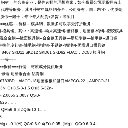
钢材==的合资企业，是你选择的理想商家，如今豪景公司现货拥有上
代理等服务，其各种材料规格均齐全；公司备有：国，内“外，优质钢
材质假一陪十，专业专人配货+发货：等项目
=优惠----价格---模具钢，数量多可以享受打折服务：
模具钢。其中：高速钢--粉末高速钢-镀锌板，耐磨钢-钨钢--塑胶模具
钢-高温合金钢—镜面模具钢--合金钢工具钢—易切削钢—轴承钢--进口铜
拉伸冷轧钢-轴承钢-弹簧钢-不锈钢-切削钢-优质进口模具钢
6H 8407 SKD11 SKD12 SKD61 SKD62 FDAC，DC53 模具钢
===等===
==报价===行情---材质成分提供服务
 铍铜 耐磨铜合金 铝青铜
3BE,C6783BD…AMCO-18耐磨铜板和进口AMPCO-22，AMPCO-21…
 Qsi3.5-3-1.5 Qsi3.5-3Zn-
 2.0855 2.0857 QSi3-
.1525 ……
Mn6-6-3 ZQSn10-1……
.5
0.1(Al) QCr0.6-0.4(Zr)-0.05（Mg） QCr0.6-0.4-