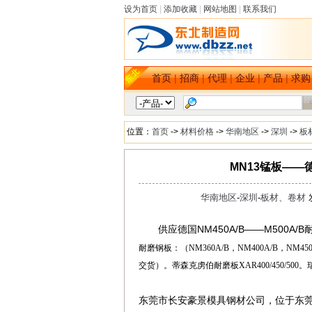
设为首页
|
添加收藏
|
网站地图
|
联系我们
首页
|
招商
|
代理
|
企业
|
产品
|
求购
位置：
首页
->
材料价格
->
华南地区
->
深圳
->
板
MN13锰板——德
华南地区
-
深圳
-
板材、卷材
发
供应德国NM450A/B——M500A/B
dbzz.net
耐磨钢板：（
NM360A/B
，
NM400A/B
，
NM450
交货）。蒂森克虏伯耐磨板
XAR400/450/500
。
东莞市长安豪景模具钢材公司，位于东莞