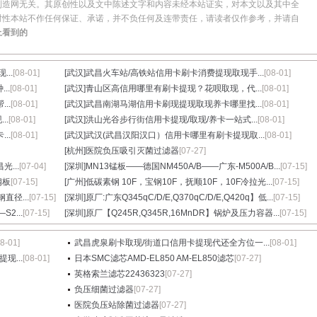
制造网无关。其原创性以及文中陈述文字和内容未经本站证实，对本文以及其中全
时性本站不作任何保证、承诺，并不负任何及连带责任，请读者仅作参考，并请自
上看到的
..
[08-01]
[武汉]
武昌火车站/高铁站信用卡刷卡消费提现取现手...
[08-01]
..
[08-01]
[武汉]
青山区高信用哪里有刷卡提现？花呗取现，代...
[08-01]
..
[08-01]
[武汉]
武昌南湖马湖信用卡刷现提现取现养卡哪里找...
[08-01]
..
[08-01]
[武汉]
洪山光谷步行街信用卡提现/取现/养卡一站式...
[08-01]
..
[08-01]
[武汉]
武汉(武昌汉阳汉口）信用卡哪里有刷卡提现取...
[08-01]
[杭州]
医院负压吸引灭菌过滤器
[07-27]
光...
[07-04]
[深圳]
MN13锰板——德国NM450A/B——广东-M500A/B...
[07-15]
钢板
[07-15]
[广州]
低碳素钢 10F，宝钢10F，抚顺10F，10F冷拉光...
[07-15]
直径...
[07-15]
[深圳]
原厂:广东Q345qC/D/E,Q370qC/D/E,Q420q】低...
[07-15]
2...
[07-15]
[深圳]
原厂【Q245R,Q345R,16MnDR】锅炉及压力容器...
[07-15]
08-01]
武昌虎泉刷卡取现/街道口信用卡提现代还全方位一...
[08-01]
现...
[08-01]
日本SMC滤芯AMD-EL850 AM-EL850滤芯
[07-27]
英格索兰滤芯22436323
[07-27]
负压细菌过滤器
[07-27]
医院负压站除菌过滤器
[07-27]