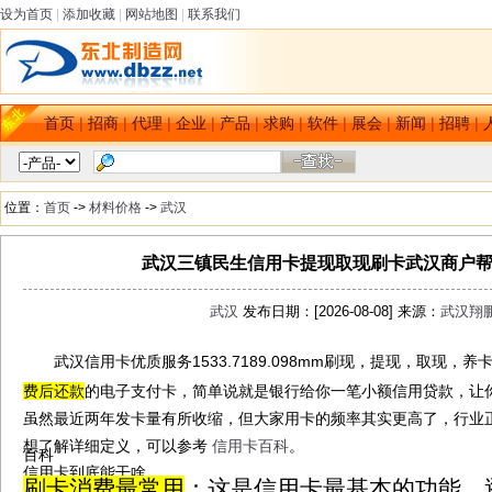
设为首页
|
添加收藏
|
网站地图
|
联系我们
首页
|
招商
|
代理
|
企业
|
产品
|
求购
|
软件
|
展会
|
新闻
|
招聘
|
位置：
首页
->
材料价格
->
武汉
武汉三镇民生信用卡提现取现刷卡武汉商户
武汉
发布日期：[2026-08-08] 来源：
武汉翔
武汉信用卡优质服务1533.7189.098mm刷现，提现，取现，养
dbzz.net
费后还款
的
电子支付卡
，简单说就是银行给你一笔小额信用贷款，让
虽然最近两年发卡量有所收缩，但大家用卡的频率其实更高了，行业
想了解详细定义，可以参考
信用卡百科
。‌‌
百科
信用卡到底能干啥
刷卡消费最常用
：这是信用卡最基本的功能，