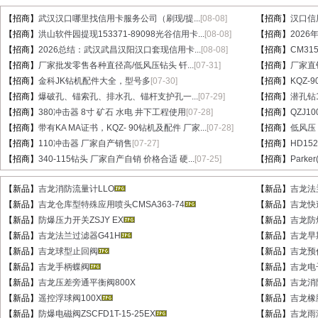
【招商】
武汉汉口哪里找信用卡服务公司（刷现/提...
[08-08]
【招商】
汉口信
【招商】
洪山软件园提现153371-89098光谷信用卡...
[08-08]
【招商】
202
【招商】
2026总结：武汉武昌汉阳汉口套现信用卡...
[08-08]
【招商】
CM31
【招商】
厂家批发零售各种直径高/低风压钻头 钎...
[07-31]
【招商】
厂家直销
【招商】
金科JK钻机配件大全，型号多
[07-30]
【招商】
KQZ-
【招商】
爆破孔、锚索孔、排水孔、锚杆支护孔一...
[07-29]
【招商】
潜孔钻1
【招商】
380冲击器 8寸 矿石 水电 井下工程使用
[07-28]
【招商】
QZJ1
【招商】
带有KA MA证书，KQZ- 90钻机及配件 厂家...
[07-28]
【招商】
低风压
【招商】
110冲击器 厂家自产销售
[07-27]
【招商】
HD15
【招商】
340-115钻头 厂家自产自销 价格合适 硬...
[07-25]
【招商】
Parke
【新品】
吉龙消防流量计LLO
【新品】
吉龙法
【新品】
吉龙仓库型特殊应用喷头CMSA363-74
【新品】
吉龙快速
【新品】
防爆压力开关ZSJY EX
【新品】
吉龙防
【新品】
吉龙法兰过滤器G41H
【新品】
吉龙早
【新品】
吉龙球型止回阀
【新品】
吉龙预
【新品】
吉龙手柄蝶阀
【新品】
吉龙电
【新品】
吉龙压差旁通平衡阀800X
【新品】
吉龙消
【新品】
遥控浮球阀100X
【新品】
吉龙橡
【新品】
防爆电磁阀ZSCFD1T-15-25EX
【新品】
吉龙雨