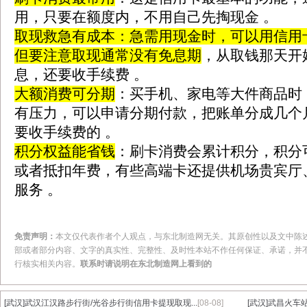
用，只要在额度内，不用自己先掏现金 。
取现
救急有成本
：急需用现金时，可以用信用卡
但要注意
取现通常没有
免息期
，从取钱那天开
息，还要收手续费 。
大额消费可分期
：买手机、家电等大件商品时
有压力，可以申请
分期付款
，把账单分成几个
要收手续费的 。
积分
权益能省钱
：刷卡消费会累计积分，积分
或者抵扣
年费
，有些高端卡还提供
机场贵宾厅
服务 。‌‌
免责声明：
本文仅代表作者个人观点，与东北制造网无关。其原创性以及文中陈
部或者部分内容、文字的真实性、完整性、及时性本站不作任何保证、承诺，并
行核实相关内容。
联系时请说明在东北制造网上看到的
[武汉]
武汉江汉路步行街/光谷步行街信用卡提现取现...
[08-08]
[武汉]
武昌火车站