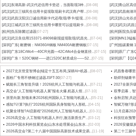
[武汉]
东湖高新-武汉代还信用卡垫还，当面取现3种...
[08-08]
[武汉]
青山区高信
[武汉]
武汉三镇民生信用卡提现取现刷卡武汉商户帮...
[08-08]
[武汉]
武昌南湖马
[武汉]
武昌汉阳汉口诚信用刷卡代还/取现/养卡/提现...
[08-08]
[武汉]
洪山光谷步
[武汉]
江城武汉市三镇民生信用卡哪里可以提现刷卡...
[08-08]
[武汉]
武汉(武昌
[杭州]
负压除菌过滤器
[07-27]
[杭州]
医院负压
[武汉]
武汉良信用153371-89098刷现提现取现/武昌光...
[07-04]
[深圳]
MN13锰板
[深圳]
广东| 耐磨钢：NM360A钢板 NM400A耐磨钢板
[07-15]
[广州]
低碳素钢 1
[深圳]
广东18CrMo4—40CR光圆—42CrMo4合金钢直径...
[07-15]
[深圳]
原厂:广东Q3
[深圳]
广东！S20C钢材——进口S20C材质成分——S2...
[07-15]
[深圳]
原厂【Q24
2027北京世亚智博会|锚定十五五布局,深耕AI+机器...
[08-07]
武昌鲁巷哪里找信
面粉厂专用不锈钢过滤器JSFT-30
[07-27]
助焊剂锡膏半
赋能长三角智造升级！2026杭州人工智能与机器人...
[07-21]
2027全新升
高交会“人工智能与机器人展”报名火爆,机器人馆...
[07-10]
双季启幕，智
浙里向新,智领未来2026杭州国际人工智能与机器人...
[05-21]
金秋启智,共赴
感知?计算?执行“2026杭州国际具身智能与人形机...
[04-15]
智赋万物?形启
杭聚全球智?AI启新程“2026杭州人工智能与机器人...
[03-31]
11月启幕20
2026高交会:人工智能与机器人并行,激活新质生产...
[03-12]
科技狂欢预警！
2026中国水利科技展览会|山东水处理展会|山东水...
[02-03]
2026安徽煤
2026高交会?第二十八届中国国际高新技术成果交易...
[11-19]
第二十三届中