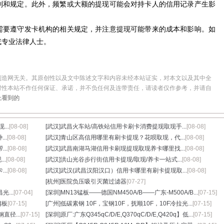
制和规定。此外，频繁或大额的提现可能会对持卡人的信用记录产生影
需要遵守发卡机构的相关规定，并注意提现可能带来的成本和影响。如
或专业法律人士。
制造网无关。其原创性以及文中陈述文字和内容未经本站证实，对本文以及其中全
时性本站不作任何保证、承诺，并不负任何及连带责任，请读者仅作参考，并请自
上看到的
..
[08-08]
[武汉]
武昌火车站/高铁站信用卡刷卡消费提现取现手...
[08-08]
..
[08-08]
[武汉]
青山区高信用哪里有刷卡提现？花呗取现，代...
[08-08]
..
[08-08]
[武汉]
武昌南湖马湖信用卡刷现提现取现养卡哪里找...
[08-08]
..
[08-08]
[武汉]
洪山光谷步行街信用卡提现/取现/养卡一站式...
[08-08]
..
[08-08]
[武汉]
武汉(武昌汉阳汉口）信用卡哪里有刷卡提现取...
[08-08]
[杭州]
医院负压吸引灭菌过滤器
[07-27]
光...
[07-04]
[深圳]
MN13锰板——德国NM450A/B——广东-M500A/B...
[07-15]
钢板
[07-15]
[广州]
低碳素钢 10F，宝钢10F，抚顺10F，10F冷拉光...
[07-15]
直径...
[07-15]
[深圳]
原厂:广东Q345qC/D/E,Q370qC/D/E,Q420q】低...
[07-15]