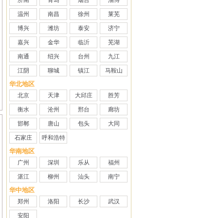
济南
青岛
烟台
淄博
温州
南昌
徐州
莱芜
博兴
潍坊
泰安
济宁
嘉兴
金华
临沂
芜湖
南通
绍兴
台州
九江
江阴
聊城
镇江
马鞍山
华北地区
北京
天津
大邱庄
胜芳
衡水
沧州
邢台
廊坊
邯郸
唐山
包头
大同
石家庄
呼和浩特
华南地区
广州
深圳
乐从
福州
湛江
柳州
汕头
南宁
华中地区
郑州
洛阳
长沙
武汉
安阳