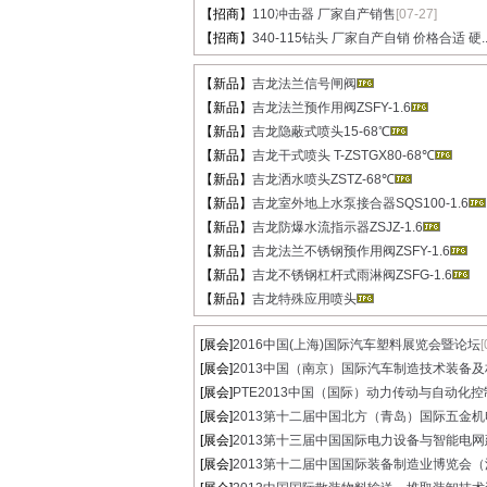
【招商】
110冲击器 厂家自产销售
[07-27]
【招商】
340-115钻头 厂家自产自销 价格合适 硬..
【新品】
吉龙法兰信号闸阀
【新品】
吉龙法兰预作用阀ZSFY-1.6
【新品】
吉龙隐蔽式喷头15-68℃
【新品】
吉龙干式喷头 T-ZSTGX80-68℃
【新品】
吉龙洒水喷头ZSTZ-68℃
【新品】
吉龙室外地上水泵接合器SQS100-1.6
【新品】
吉龙防爆水流指示器ZSJZ-1.6
【新品】
吉龙法兰不锈钢预作用阀ZSFY-1.6
【新品】
吉龙不锈钢杠杆式雨淋阀ZSFG-1.6
【新品】
吉龙特殊应用喷头
[展会]
2016中国(上海)国际汽车塑料展览会暨论坛
[
[展会]
2013中国（南京）国际汽车制造技术装备及材.
[展会]
PTE2013中国（国际）动力传动与自动化控制
[展会]
2013第十二届中国北方（青岛）国际五金机电.
[展会]
2013第十三届中国国际电力设备与智能电网建.
[展会]
2013第十二届中国国际装备制造业博览会（沈.