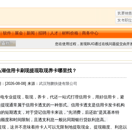
|
软件
|
展会
|
新闻
|
招聘
|
人才
|
材料价格
|
商务中心
您在使用过程，发现BUG通过在线问题提交由开
马湖信用卡刷现提现取现养卡哪里找？
[2026-08-08] 来源：
武汉翔鹏快捷有限公司
098g微电专业提现，取现，养卡，代还一站式打理信用卡，用好信用卡，避
类提现通常属于信用卡透支的一种形式。信用卡透支是信用卡发卡机构
的短期透支，对于贷记信用卡来说，“先消费，后还款”是其基本特
的额度和时间限制，且透支利息一般比同期银行贷款利息高。
提现，这并不意味着持卡人可以无限制地提取现金。提现额度、利息以