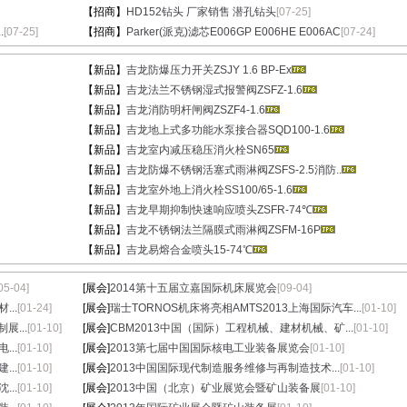
【招商】
HD152钻头 厂家销售 潜孔钻头
[07-25]
.
[07-25]
【招商】
Parker(派克)滤芯E006GP E006HE E006AC
[07-24]
【新品】
吉龙防爆压力开关ZSJY 1.6 BP-Ex
【新品】
吉龙法兰不锈钢湿式报警阀ZSFZ-1.6
【新品】
吉龙消防明杆闸阀ZSZF4-1.6
【新品】
吉龙地上式多功能水泵接合器SQD100-1.6
【新品】
吉龙室内减压稳压消火栓SN65
【新品】
吉龙防爆不锈钢活塞式雨淋阀ZSFS-2.5消防..
【新品】
吉龙室外地上消火栓SS100/65-1.6
【新品】
吉龙早期抑制快速响应喷头ZSFR-74℃
【新品】
吉龙不锈钢法兰隔膜式雨淋阀ZSFM-16P
【新品】
吉龙易熔合金喷头15-74℃
05-04]
[展会]
2014第十五届立嘉国际机床展览会
[09-04]
..
[01-24]
[展会]
瑞士TORNOS机床将亮相AMTS2013上海国际汽车...
[01-10]
展...
[01-10]
[展会]
CBM2013中国（国际）工程机械、建材机械、矿...
[01-10]
..
[01-10]
[展会]
2013第七届中国国际核电工业装备展览会
[01-10]
..
[01-10]
[展会]
2013中国国际现代制造服务维修与再制造技术...
[01-10]
..
[01-10]
[展会]
2013中国（北京）矿业展览会暨矿山装备展
[01-10]