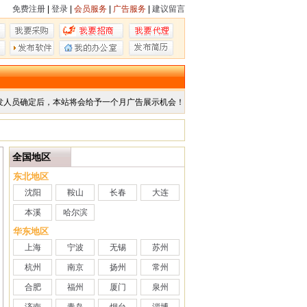
免费注册
|
登录
|
会员服务
|
广告服务
|
建议留言
发人员确定后，本站将会给予一个月广告展示机会！
全国地区
东北地区
沈阳
鞍山
长春
大连
本溪
哈尔滨
华东地区
上海
宁波
无锡
苏州
杭州
南京
扬州
常州
合肥
福州
厦门
泉州