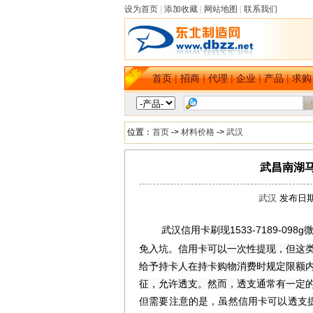
设为首页
|
添加收藏
|
网站地图
|
联系我们
首页
|
招商
|
代理
|
企业
|
产品
|
求购
位置：
首页
->
材料价格
->
武汉
武昌南湖
武汉
发布日期：
武汉信用卡刷现1533-7189-
dbzz.net
免入坑。
信用卡可以一次性提现，但这
给予持卡人在持卡购物消费时规定限额内
征，允许透支。然而，透支通常有一定
但需要注意的是，虽然信用卡可以透支