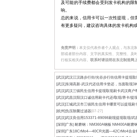
及可能的手续费都会受到发卡机构的限
响。
总的来说，信用卡可以一次性提现，但
有更多疑问，建议咨询具体的发卡机构
免责声明：
本文仅代表作者个人观点，与东北
部或者部分内容、文字的真实性、完整性、及
行核实相关内容。
联系时请说明在东北制造网
[武汉]
武汉江汉路步行街/光谷步行街信用卡提现取现.
[武汉]
东湖高新-武汉代还信用卡垫还，当面取现3种.
[武汉]
武汉三镇民生信用卡提现取现刷卡武汉商户帮.
[武汉]
武昌汉阳汉口诚信用刷卡代还/取现/养卡/提现.
[武汉]
江城武汉市三镇民生信用卡哪里可以提现刷卡.
[杭州]
负压除菌过滤器
[07-27]
[武汉]
武汉良信用153371-89098刷现提现取现/武昌
[深圳]
广东| 耐磨钢：NM360A钢板 NM400A耐磨
[深圳]
广东18CrMo4—40CR光圆—42CrMo4合金钢