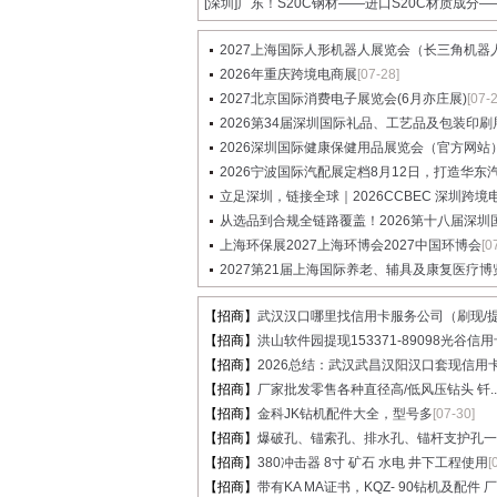
[深圳]
广东！S20C钢材——进口S20C材质成分——S
2027上海国际人形机器人展览会（长三角机器人展
2026年重庆跨境电商展
[07-28]
2027北京国际消费电子展览会(6月亦庄展)
[07-
2026第34届深圳国际礼品、工艺品及包装印刷展览
2026深圳国际健康保健用品展览会（官方网站
2026宁波国际汽配展定档8月12日，打造华东汽配
立足深圳，链接全球｜2026CCBEC 深圳跨境电商
从选品到合规全链路覆盖！2026第十八届深圳国际
上海环保展2027上海环博会2027中国环博会
[0
2027第21届上海国际养老、辅具及康复医疗博
【招商】
武汉汉口哪里找信用卡服务公司（刷现/提.
【招商】
洪山软件园提现153371-89098光谷信用卡
【招商】
2026总结：武汉武昌汉阳汉口套现信用卡.
【招商】
厂家批发零售各种直径高/低风压钻头 钎..
【招商】
金科JK钻机配件大全，型号多
[07-30]
【招商】
爆破孔、锚索孔、排水孔、锚杆支护孔一..
【招商】
380冲击器 8寸 矿石 水电 井下工程使用
[
【招商】
带有KA MA证书，KQZ- 90钻机及配件 厂家