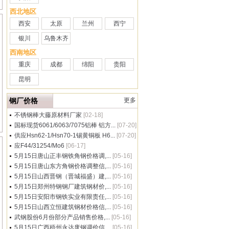
西北地区
西安
太原
兰州
西宁
银川
乌鲁木齐
西南地区
重庆
成都
绵阳
贵阳
昆明
钢厂价格
更多
不锈钢棒大藤原材料厂家
[02-18]
国标现货6061/6063/7075铝棒 铝方...
[07-20]
供应Hsn62-1/Hsn70-1锡黄铜板 H6...
[07-20]
应F44/31254/Mo6
[06-17]
5月15日唐山正丰钢铁角钢价格调,...
[05-16]
5月15日唐山东方角钢价格调整信,...
[05-16]
5月15日山西晋钢（晋城福盛）建,...
[05-16]
5月15日郑州特钢钢厂建筑钢材价,...
[05-16]
5月15日安阳市钢铁实业有限责任,...
[05-16]
5月15日山西立恒建筑钢材价格信,...
[05-16]
武钢股份6月份部分产品销售价格,...
[05-16]
5月15日广西梧州永达废钢调价信,...
[05-16]