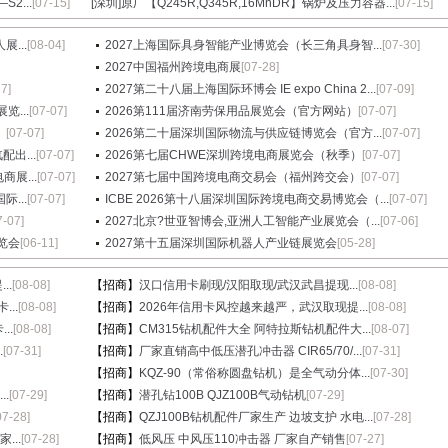
2...
[07-15]
[深圳]
原厂【Q245R,Q345R,16MnDR】锅炉及压力容器...
[07-15]
...
[08-04]
2027上海国际具身智能产业博览会（长三角具身智...
[07-30]
2027中国福州跨境电商展
[07-28]
27]
2027第二十八届上海国际环博会 IE expo China 2...
[07-09]
...
[07-07]
2026第111届济南劳保用品展览会（官方网站）
[07-07]
）
[07-07]
2026第二十届深圳国际物流与供应链博览会（官方...
[07-07]
出...
[07-07]
2026第七届CHWE深圳跨境电商展览会（秋季）
[07-07]
展...
[07-07]
2027第七届中国跨境电商交易会（福州跨交会）
[07-07]
...
[07-07]
ICBE 2026第十八届深圳国际跨境电商交易博览会（...
[07-07]
7-07]
2027北京?世亚智博会,亚洲人工智能产业展览会（...
[07-06]
览会
[06-11]
2027第十五届深圳国际机器人产业链展览会
[05-28]
..
[08-08]
【招商】
汉口信用卡刷现/汉阳取现/武汉武昌提现...
[08-08]
...
[08-08]
【招商】
2026年信用卡风控越来越严，武汉取现提...
[08-08]
..
[08-08]
【招商】
CM315钻机配件大全 阿特拉斯钻机配件大...
[08-07]
.
[07-31]
【招商】
厂家直销高中低压潜孔冲击器 CIR65/70/...
[07-31]
【招商】
KQZ-90（常俗称圆盘钻机）是全气动分体...
[07-30]
.
[07-29]
【招商】
潜孔钻100B QJZ100B气动钻机
[07-29]
07-28]
【招商】
QZJ100B钻机配件厂家生产 边坡支护 水电...
[07-28]
...
[07-28]
【招商】
低风压 中风压110冲击器 厂家自产销售
[07-27]