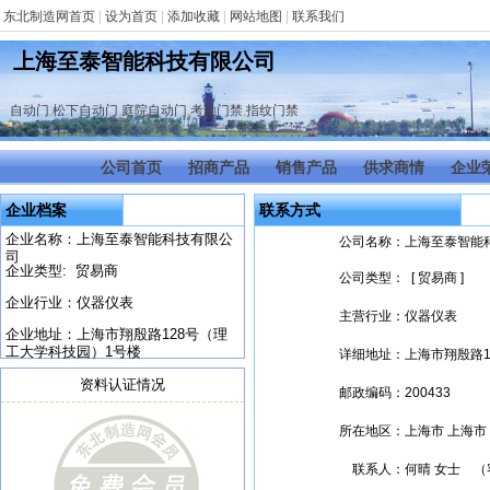
东北制造网首页
|
设为首页
|
添加收藏
|
网站地图
|
联系我们
上海至泰智能科技有限公司
自动门
,
松下自动门
,
庭院自动门
,
考勤门禁
,
指纹门禁
公司首页
招商产品
销售产品
供求商情
企业
企业档案
联系方式
企业名称：上海至泰智能科技有限公
公司名称：
上海至泰智能
司
企业类型: 贸易商
公司类型：
[ 贸易商 ]
企业行业：仪器仪表
主营行业：
仪器仪表
企业地址：上海市翔殷路128号（理
工大学科技园）1号楼
详细地址：
上海市翔殷路1
资料认证情况
邮政编码：
200433
所在地区：
上海市 上海市
联系人：
何晴 女士 