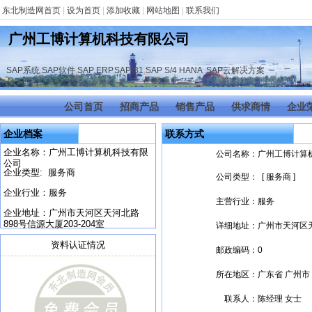
东北制造网首页
|
设为首页
|
添加收藏
|
网站地图
|
联系我们
广州工博计算机科技有限公司
SAP系统
,
SAP软件
,
SAP ERP
,
SAP B1
,
SAP S/4 HANA
,
SAP云解决方案
公司首页
招商产品
销售产品
供求商情
企业
企业档案
联系方式
企业名称：广州工博计算机科技有限
公司名称：
广州工博计算
公司
企业类型: 服务商
公司类型：
[ 服务商 ]
企业行业：服务
主营行业：
服务
企业地址：广州市天河区天河北路
898号信源大厦203-204室
详细地址：
广州市天河区天
资料认证情况
邮政编码：
0
所在地区：
广东省 广州市
联系人：
陈经理 女士